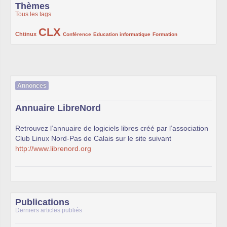
Thèmes
Tous les tags
CLX
222/1002
1002/1002
132/1002
119/1002
168/1002
Chtinux
Conférence
Education informatique
Formation
Annonces
Annuaire LibreNord
Retrouvez l’annuaire de logiciels libres créé par l’association
Club Linux Nord-Pas de Calais sur le site suivant
http://www.librenord.org
Publications
Derniers articles publiés