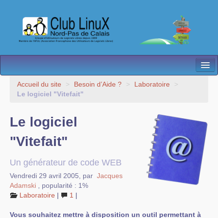
L’Association
Accueil du site
>
Besoin d’Aide ?
>
Laboratoire
>
Le logiciel "Vitefait"
Nos Activités
Le logiciel
Besoin d’Aide ?
"Vitefait"
Contact
Les antennes
Un générateur de code WEB
Vendredi 29 avril 2005
,
par
Jacques
Espace membres
Adamski
,
popularité : 1%
Laboratoire
|
1
|
Vous souhaitez mettre à disposition un outil permettant à