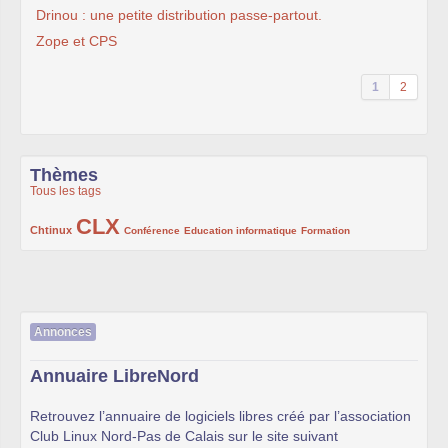
Drinou : une petite distribution passe-partout.
Zope et CPS
1
2
Thèmes
Tous les tags
CLX
222/1002
1002/1002
132/1002
119/1002
168/1002
Chtinux
Conférence
Education informatique
Formation
Annonces
Annuaire LibreNord
Retrouvez l’annuaire de logiciels libres créé par l’association
Club Linux Nord-Pas de Calais sur le site suivant