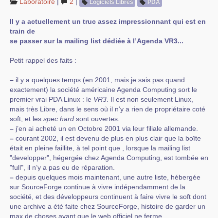
Laboratoire
|
2
|
Logiciels Libres
PDA
Il y a actuellement un truc assez impressionnant qui est en
train de
se passer sur la mailing list dédiée à l’Agenda VR3...
Petit rappel des faits :
–
il y a quelques temps (en 2001, mais je sais pas quand
exactement) la société américaine Agenda Computing sort le
premier vrai PDA Linux : le
VR3
. Il est non seulement Linux,
mais très Libre, dans le sens où il n’y a rien de propriétaire coté
soft, et les
spec hard
sont ouvertes.
–
j’en ai acheté un en Octobre 2001 via leur filiale allemande.
–
courant 2002, il est devenu de plus en plus clair que la boîte
était en pleine faillite, à tel point que , lorsque la mailing list
"developper", hégergée chez Agenda Computing, est tombée en
"full", il n’y a pas eu de réparation.
–
depuis quelques mois maintenant, une autre liste, hébergée
sur SourceForge continue à vivre indépendamment de la
société, et des développeurs continuent à faire vivre le soft dont
une archive a été faite chez SourceForge, histoire de garder un
max de choses avant que le web officiel ne ferme