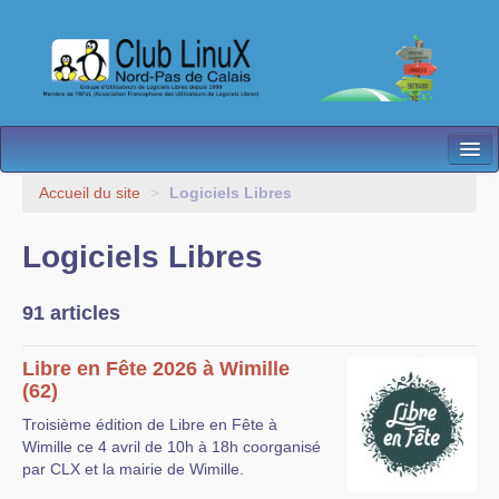
L’Association
Accueil du site
>
Logiciels Libres
Nos Activités
Logiciels Libres
Besoin d’Aide ?
91 articles
Contact
Les antennes
Libre en Fête 2026 à Wimille
(62)
Espace membres
Troisième édition de Libre en Fête à
Wimille ce 4 avril de 10h à 18h coorganisé
par CLX et la mairie de Wimille.