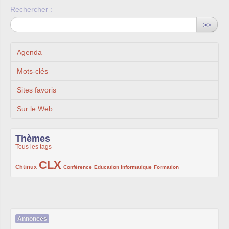
Rechercher :
>>
Agenda
Mots-clés
Sites favoris
Sur le Web
Thèmes
Tous les tags
CLX
222/1002
1002/1002
132/1002
119/1002
168/1002
Chtinux
Conférence
Education informatique
Formation
Annonces