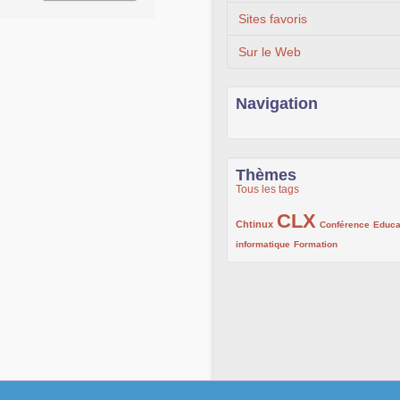
Sites favoris
Sur le Web
Navigation
Thèmes
Tous les tags
CLX
222/1002
1002/1002
132/1002
Chtinux
Conférence
Educa
119/1002
168/1002
informatique
Formation