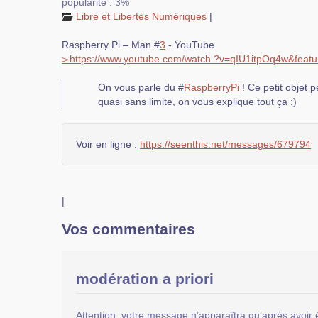
popularité : 3%
Libre et Libertés Numériques
|
Raspberry Pi – Man
#
3
- YouTube
▻
https://
www.
youtube.com
/
watch ?v=qIU1itpOq4w&featu
On vous parle du
#
RaspberryPi
! Ce petit objet p
quasi sans limite, on vous explique tout ça :)
Voir en ligne :
https://seenthis.net/messages/679794
|
Vos commentaires
modération a priori
Attention, votre message n’apparaîtra qu’après avoir 