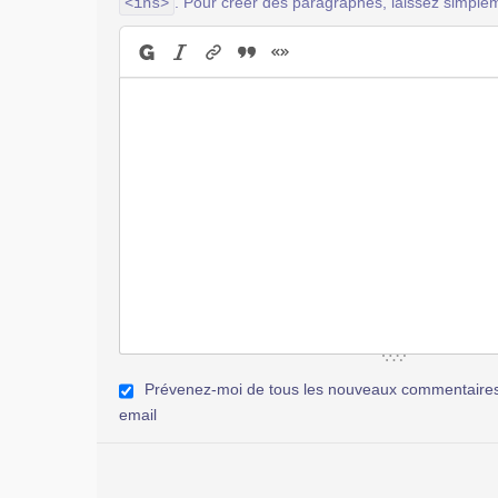
. Pour créer des paragraphes, laissez simplem
<ins>
Prévenez-moi de tous les nouveaux commentaires 
email