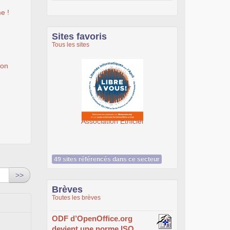
e !
Sites favoris
Tous les sites
ion
Association Éthiciel
SeenThis - clx
49 sites référencés dans ce secteur
>>
Brèves
Toutes les brèves
ODF d’OpenOffice.org
devient une norme ISO