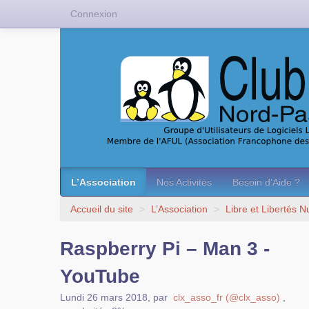
Connexion
L’Association
Nos Activités
Besoin d’Aide ?
Accueil du site
>
L’Association
>
Libre et Libertés 
Raspberry Pi – Man 3 -
YouTube
Lundi 26 mars 2018
,
par
clx_asso_fr (@clx_asso)
,