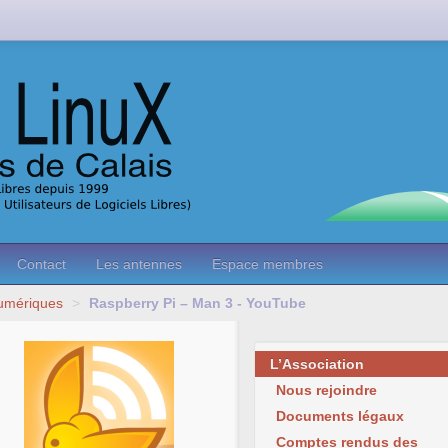
Contact
Les antennes
Espace membres
Numériques
>
Raspberry Pi – Man 3 - YouTube
L’Association
Nous rejoindre
Documents légaux
Comptes rendus des