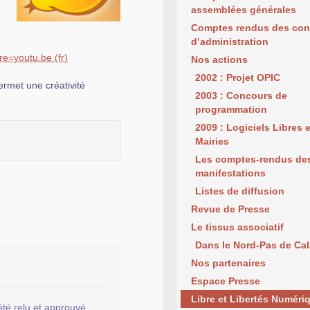
assemblées générales
Comptes rendus des con
d’administration
re=yo
utu.be
Nos actions
2002 : Projet OPIC
ermet une créativité
2003 : Concours de
programmation
2009 : Logiciels Libres 
Mairies
Les comptes-rendus de
manifestations
Listes de diffusion
Revue de Presse
Le tissus associatif
Dans le Nord-Pas de Cal
Nos partenaires
Espace Presse
Libre et Libertés Numéri
été relu et approuvé.