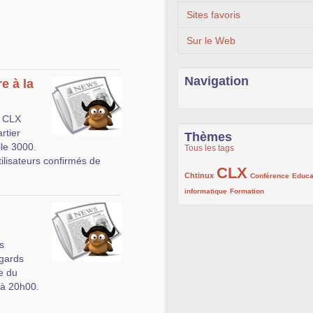
Sites favoris
Sur le Web
Navigation
e à la
t CLX
rtier
Thèmes
lle 3000.
Tous les tags
ilisateurs confirmés de
CLX
222/1002
1002/1002
132/1002
Chtinux
Conférence
Educa
119/1002
168/1002
informatique
Formation
s
egards
e du
 à 20h00.