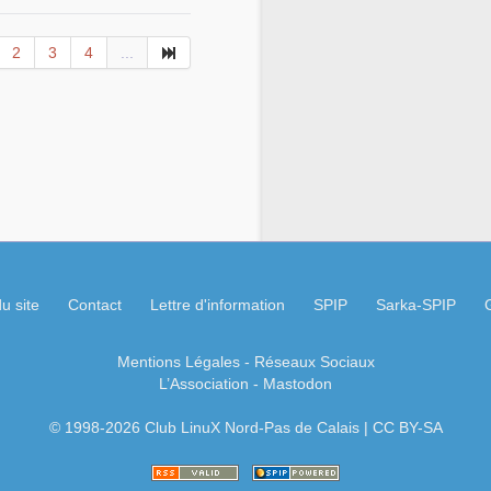
2
3
4
...
u site
Contact
Lettre d'information
SPIP
Sarka-SPIP
Mentions Légales
- Réseaux Sociaux
L’Association
-
Mastodon
© 1998-2026 Club LinuX Nord-Pas de Calais | CC BY-SA