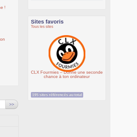
e !
Sites favoris
Tous les sites
ion
CLX Fourmies – Donne une seconde
chance à ton ordinateur
195 sites référencés au total
>>