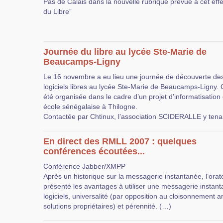
Pas de Calais dans la nouvelle rubrique prévue à cet effe
du Libre”
Journée du libre au lycée Ste-Marie de
Beaucamps-Ligny
Le 16 novembre a eu lieu une journée de découverte de
logiciels libres au lycée Ste-Marie de Beaucamps-Ligny. C
été organisée dans le cadre d’un projet d’informatisation
école sénégalaise à Thilogne.
Contactée par Chtinux, l’association SCIDERALLE y tena
En direct des RMLL 2007 : quelques
conférences écoutées...
Conférence Jabber/XMPP
Après un historique sur la messagerie instantanée, l’orat
présenté les avantages à utiliser une messagerie instanta
logiciels, universalité (par opposition au cloisonnement art
solutions propriétaires) et pérennité. (…)