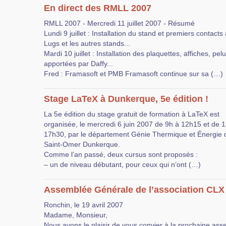
En direct des RMLL 2007
RMLL 2007 - Mercredi 11 juillet 2007 - Résumé
Lundi 9 juillet : Installation du stand et premiers contacts
Lugs et les autres stands...
Mardi 10 juillet : Installation des plaquettes, affiches, pe
apportées par Daffy...
Fred : Framasoft et PMB Framasoft continue sur sa (…)
Stage LaTeX à Dunkerque, 5e édition !
La 5e édition du stage gratuit de formation à LaTeX est
organisée, le mercredi 6 juin 2007 de 9h à 12h15 et de 
17h30, par le département Génie Thermique et Énergie d
Saint-Omer Dunkerque.
Comme l’an passé, deux cursus sont proposés :
– un de niveau débutant, pour ceux qui n’ont (…)
Assemblée Générale de l’association CLX
Ronchin, le 19 avril 2007
Madame, Monsieur,
Nous avons le plaisir de vous convier à la prochaine as