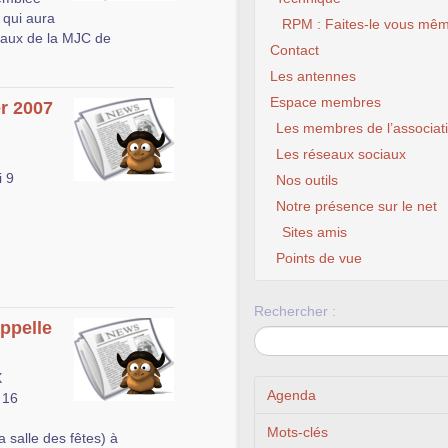
 qui aura
RPM : Faites-le vous mêm
caux de la MJC de
Contact
Les antennes
Espace membres
er 2007
Les membres de l’associat
Les réseaux sociaux
i 9
Nos outils
Notre présence sur le net
Sites amis
Points de vue
Rechercher :
appelle
X
Agenda
 16
Mots-clés
a salle des fêtes) à