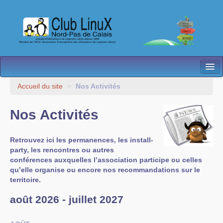
L’Association
Accueil du site
>
Nos Activités
Nos Activités
Nos Activités
Besoin d’Aide ?
Retrouvez ici les permanences, les install-
Contact
party, les rencontres ou autres
conférences auxquelles l’association participe ou celles
Les antennes
qu’elle organise ou encore nos recommandations sur le
territoire.
Espace membres
août 2026 - juillet 2027