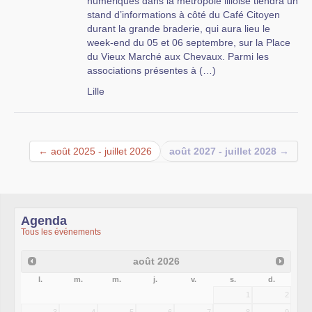
numériques dans la métropole lilloise tiendra un
stand d’informations à côté du Café Citoyen
durant la grande braderie, qui aura lieu le
week-end du 05 et 06 septembre, sur la Place
du Vieux Marché aux Chevaux. Parmi les
associations présentes à (…)
Lille
← août 2025 - juillet 2026
août 2027 - juillet 2028 →
Agenda
Tous les événements
août
2026
l.
m.
m.
j.
v.
s.
d.
1
2
3
4
5
6
7
8
9