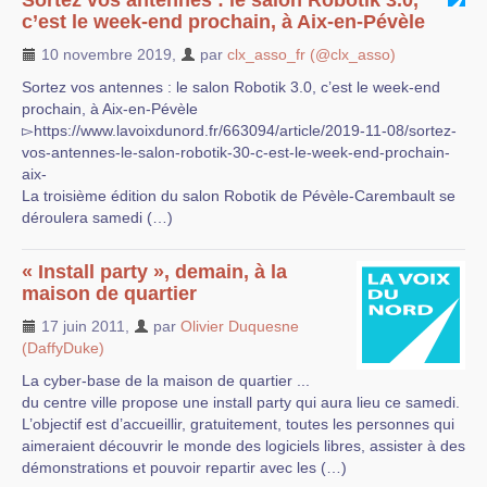
Sortez vos antennes : le salon Robotik 3.0,
c’est le week-end prochain, à Aix-en-Pévèle
10 novembre 2019
,
par
clx_asso_fr (@clx_asso)
Sortez vos antennes : le salon Robotik 3.0, c’est le week-end
prochain, à Aix-en-Pévèle
▻https://www.lavoixdunord.fr/663094/article/2019-11-08/sortez-
vos-antennes-le-salon-robotik-30-c-est-le-week-end-prochain-
aix-
La troisième édition du salon Robotik de Pévèle-Carembault se
déroulera samedi (…)
« Install party », demain, à la
maison de quartier
17 juin 2011
,
par
Olivier Duquesne
(DaffyDuke)
La cyber-base de la maison de quartier ...
du centre ville propose une install party qui aura lieu ce samedi.
L’objectif est d’accueillir, gratuitement, toutes les personnes qui
aimeraient découvrir le monde des logiciels libres, assister à des
démonstrations et pouvoir repartir avec les (…)