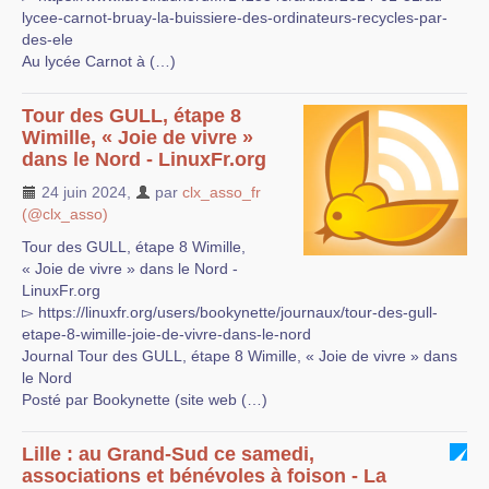
lycee-carnot-bruay-la-buissiere-des-ordinateurs-recycles-par-
des-ele
Au lycée Carnot à (…)
Tour des GULL, étape 8
Wimille, « Joie de vivre »
dans le Nord - LinuxFr.org
24 juin 2024
,
par
clx_asso_fr
(@clx_asso)
Tour des GULL, étape 8 Wimille,
« Joie de vivre » dans le Nord -
LinuxFr.org
▻ https://linuxfr.org/users/bookynette/journaux/tour-des-gull-
etape-8-wimille-joie-de-vivre-dans-le-nord
Journal Tour des GULL, étape 8 Wimille, « Joie de vivre » dans
le Nord
Posté par Bookynette (site web (…)
Lille : au Grand-Sud ce samedi,
associations et bénévoles à foison - La