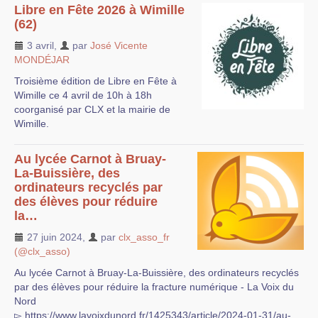
Libre en Fête 2026 à Wimille
(62)
3 avril
,
par
José Vicente
MONDÉJAR
Troisième édition de Libre en Fête à
Wimille ce 4 avril de 10h à 18h
coorganisé par CLX et la mairie de
Wimille.
Au lycée Carnot à Bruay-
La-Buissière, des
ordinateurs recyclés par
des élèves pour réduire
la…
27 juin 2024
,
par
clx_asso_fr
(@clx_asso)
Au lycée Carnot à Bruay-La-Buissière, des ordinateurs recyclés
par des élèves pour réduire la fracture numérique - La Voix du
Nord
▻ https://www.lavoixdunord.fr/1425343/article/2024-01-31/au-