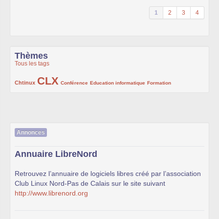
1
2
3
4
Thèmes
Tous les tags
CLX
222/1002
1002/1002
132/1002
119/1002
168/1002
Chtinux
Conférence
Education informatique
Formation
Annonces
Annuaire LibreNord
Retrouvez l’annuaire de logiciels libres créé par l’association
Club Linux Nord-Pas de Calais sur le site suivant
http://www.librenord.org