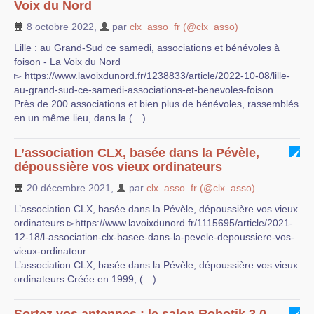
Voix du Nord
8 octobre 2022
,
par
clx_asso_fr (@clx_asso)
Lille : au Grand-Sud ce samedi, associations et bénévoles à
foison - La Voix du Nord
▻ https://www.lavoixdunord.fr/1238833/article/2022-10-08/lille-
au-grand-sud-ce-samedi-associations-et-benevoles-foison
Près de 200 associations et bien plus de bénévoles, rassemblés
en un même lieu, dans la (…)
L’association CLX, basée dans la Pévèle,
dépoussière vos vieux ordinateurs
20 décembre 2021
,
par
clx_asso_fr (@clx_asso)
L’association CLX, basée dans la Pévèle, dépoussière vos vieux
ordinateurs ▻https://www.lavoixdunord.fr/1115695/article/2021-
12-18/l-association-clx-basee-dans-la-pevele-depoussiere-vos-
vieux-ordinateur
L’association CLX, basée dans la Pévèle, dépoussière vos vieux
ordinateurs Créée en 1999, (…)