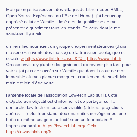
Moi qui organise souvent des villages du Libre (feues RMLL,
Open Source Expérience ou Fête de l’Huma), j’ai beaucoup
apprécié celui de Wimille : José a eu la gentillesse de me
présenter à quasiment tous les stands. De ceux dont je me
souviens, il y avait :
un tiers lieu nourricier, un groupe d’expérimentateurices (dans
ma série « j’invente des mots ») de la transition écologique et
sociale
▻
https://www.tlnb.fr" class=&#0...
https://www.tlnb.fr
.
Grosse envie d’y planter des graines et de revenir plus tard pour
voir si j’ai plus de succès sur Wimille que dans la cour de mon
immeuble où mes plantes manquent cruellement de soleil. Ma
main est loin d’être verte.
l’antenne locale de l’association Low-tech Lab sur la Côte
d’Opale. Son objectif est d’informer et de partager sur la
démarche low-tech en toute convivialité (ateliers, projections,
apéros, …). Sur leur stand, deux marmites norvégiennes, une
boîte du même usage et, à l’extérieur, un four solaire !!!
Impressionnant
►
https://lowtechlab.org/fr" cla...
https://lowtechlab.org/fr