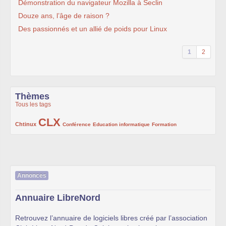
Démonstration du navigateur Mozilla à Seclin
Douze ans, l’âge de raison ?
Des passionnés et un allié de poids pour Linux
1
2
Thèmes
Tous les tags
CLX
222/1002
1002/1002
132/1002
119/1002
168/1002
Chtinux
Conférence
Education informatique
Formation
Annonces
Annuaire LibreNord
Retrouvez l’annuaire de logiciels libres créé par l’association