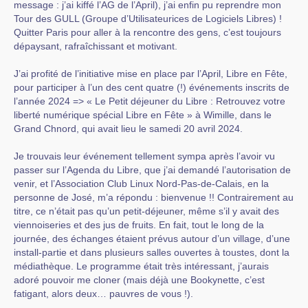
message : j’ai kiffé l’AG de l’April), j’ai enfin pu reprendre mon
Tour des GULL (Groupe d’Utilisateurices de Logiciels Libres) !
Quitter Paris pour aller à la rencontre des gens, c’est toujours
dépaysant, rafraîchissant et motivant.
J’ai profité de l’initiative mise en place par l’April, Libre en Fête,
pour participer à l’un des cent quatre (!) événements inscrits de
l’année 2024 => « Le Petit déjeuner du Libre : Retrouvez votre
liberté numérique spécial Libre en Fête » à Wimille, dans le
Grand Chnord, qui avait lieu le samedi 20 avril 2024.
Je trouvais leur événement tellement sympa après l’avoir vu
passer sur l’Agenda du Libre, que j’ai demandé l’autorisation de
venir, et l’Association Club Linux Nord-Pas-de-Calais, en la
personne de José, m’a répondu : bienvenue !! Contrairement au
titre, ce n’était pas qu’un petit-déjeuner, même s’il y avait des
viennoiseries et des jus de fruits. En fait, tout le long de la
journée, des échanges étaient prévus autour d’un village, d’une
install-partie et dans plusieurs salles ouvertes à toustes, dont la
médiathèque. Le programme était très intéressant, j’aurais
adoré pouvoir me cloner (mais déjà une Bookynette, c’est
fatigant, alors deux… pauvres de vous !).