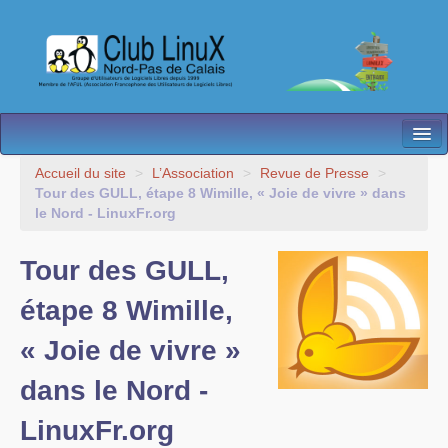
L’Association
Accueil du site
>
L’Association
>
Revue de Presse
>
Tour des GULL, étape 8 Wimille, « Joie de vivre » dans
Nos Activités
le Nord - LinuxFr.org
Besoin d’Aide ?
Tour des GULL,
Contact
étape 8 Wimille,
Les antennes
« Joie de vivre »
Espace membres
dans le Nord -
LinuxFr.org