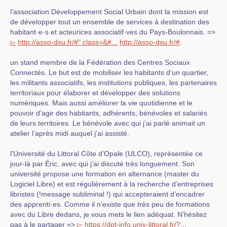
l’association Développement Social Urbain dont la mission est
de développer tout un ensemble de services à destination des
habitant·e·s et acteurices associatif·ves du Pays-Boulonnais. =>
▻
http://asso-dsu.fr/#" class=&#...
http://asso-dsu.fr/#
.
un stand membre de la Fédération des Centres Sociaux
Connectés. Le but est de mobiliser les habitants d’un quartier,
les militants associatifs, les institutions publiques, les partenaires
territoriaux pour élaborer et développer des solutions
numériques. Mais aussi améliorer la vie quotidienne et le
pouvoir d’agir des habitants, adhérents, bénévoles et salariés
de leurs territoires. Le bénévole avec qui j’ai parlé animait un
atelier l’après midi auquel j’ai assisté.
l’Université du Littoral Côte d’Opale (ULCO), représentée ce
jour-là par Éric, avec qui j’ai discuté très longuement. Son
université propose une formation en alternance (master du
Logiciel Libre) et est régulièrement à la recherche d’entreprises
libristes (!message subliminal !) qui accepteraient d’encadrer
des apprenti·es. Comme il n’existe que très peu de formations
avec du Libre dedans, je vous mets le lien adéquat. N’hésitez
pas à le partager =>
▻
https://dpt-info.univ-littoral.fr/?...