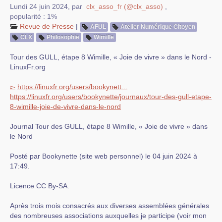
Lundi 24 juin 2024
,
par
clx_asso_fr (@clx_asso)
,
popularité : 1%
Revue de Presse
|
AFUL
Atelier Numérique Citoyen
CLX
Philosophie
Wimille
Tour des GULL, étape 8 Wimille, « Joie de vivre » dans le Nord -
LinuxFr.org
▻
https://linuxfr.org/users/bookynett...
https://linuxfr.org/users/bookynette/journaux/tour-des-gull-etape-
8-wimille-joie-de-vivre-dans-le-nord
Journal Tour des GULL, étape 8 Wimille, « Joie de vivre » dans
le Nord
Posté par Bookynette (site web personnel) le 04 juin 2024 à
17:49.
Licence CC By‑SA.
Après trois mois consacrés aux diverses assemblées générales
des nombreuses associations auxquelles je participe (voir mon