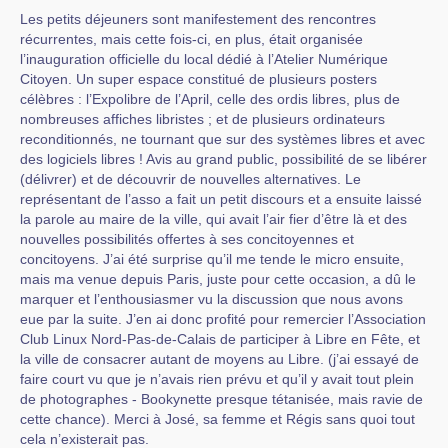
Les petits déjeuners sont manifestement des rencontres
récurrentes, mais cette fois-ci, en plus, était organisée
l’inauguration officielle du local dédié à l’Atelier Numérique
Citoyen. Un super espace constitué de plusieurs posters
célèbres : l’Expolibre de l’April, celle des ordis libres, plus de
nombreuses affiches libristes ; et de plusieurs ordinateurs
reconditionnés, ne tournant que sur des systèmes libres et avec
des logiciels libres ! Avis au grand public, possibilité de se libérer
(délivrer) et de découvrir de nouvelles alternatives. Le
représentant de l’asso a fait un petit discours et a ensuite laissé
la parole au maire de la ville, qui avait l’air fier d’être là et des
nouvelles possibilités offertes à ses concitoyennes et
concitoyens. J’ai été surprise qu’il me tende le micro ensuite,
mais ma venue depuis Paris, juste pour cette occasion, a dû le
marquer et l’enthousiasmer vu la discussion que nous avons
eue par la suite. J’en ai donc profité pour remercier l’Association
Club Linux Nord-Pas-de-Calais de participer à Libre en Fête, et
la ville de consacrer autant de moyens au Libre. (j’ai essayé de
faire court vu que je n’avais rien prévu et qu’il y avait tout plein
de photographes - Bookynette presque tétanisée, mais ravie de
cette chance). Merci à José, sa femme et Régis sans quoi tout
cela n’existerait pas.