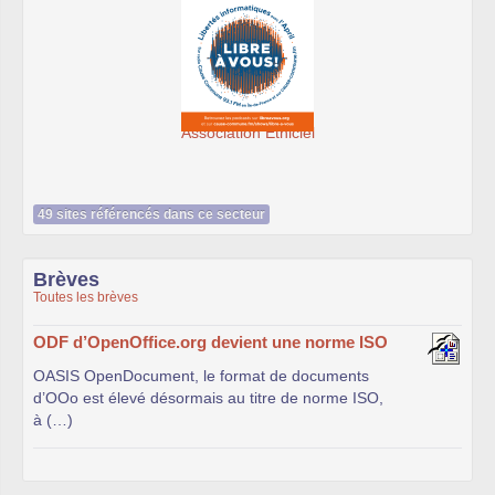
 Éthiciel
SeenThis - clx_asso_f
49 sites référencés dans ce secteur
Brèves
Toutes les brèves
ODF d’OpenOffice.org devient une norme ISO
OASIS OpenDocument, le format de documents
d’OOo est élevé désormais au titre de norme ISO,
à (…)