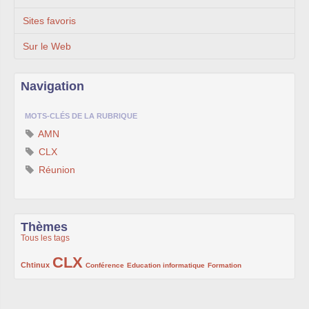
Sites favoris
Sur le Web
Navigation
MOTS-CLÉS DE LA RUBRIQUE
AMN
CLX
Réunion
Thèmes
Tous les tags
CLX
222/1002
1002/1002
132/1002
119/1002
168/1002
Chtinux
Conférence
Education informatique
Formation