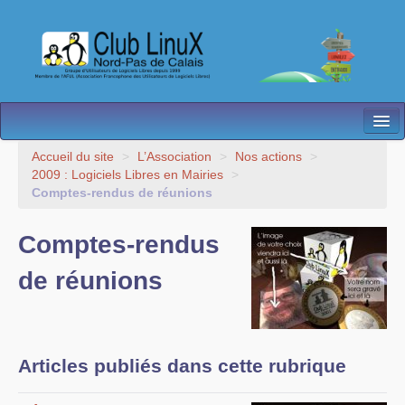
L’Association
Accueil du site
>
L’Association
>
Nos actions
>
2009 : Logiciels Libres en Mairies
>
Nos Activités
Comptes-rendus de réunions
Besoin d’Aide ?
Comptes-rendus
Contact
de réunions
Les antennes
Espace membres
Articles publiés dans cette rubrique