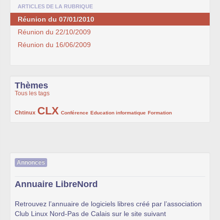
ARTICLES DE LA RUBRIQUE
Réunion du 07/01/2010
Réunion du 22/10/2009
Réunion du 16/06/2009
Thèmes
Tous les tags
CLX
222/1002
1002/1002
132/1002
119/1002
168/1002
Chtinux
Conférence
Education informatique
Formation
Annonces
Annuaire LibreNord
Retrouvez l’annuaire de logiciels libres créé par l’association
Club Linux Nord-Pas de Calais sur le site suivant