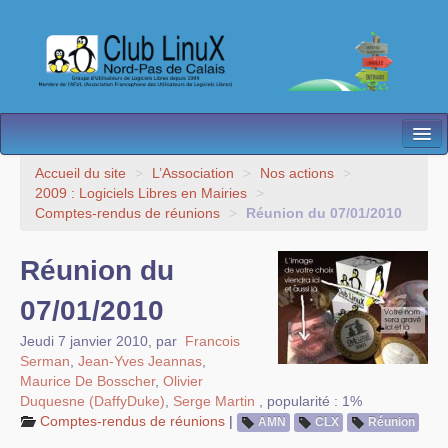
L’Association
Accueil du site
>
L’Association
>
Nos actions
>
2009 : Logiciels Libres en Mairies
>
Nos Activités
Comptes-rendus de réunions
>
Réunion du 07/01/2010
Besoin d’Aide ?
Réunion du
Contact
07/01/2010
Les antennes
Jeudi 7 janvier 2010
,
par
Francois
Serman
,
Jean-Yves Jeannas
,
Espace membres
Maurice De Bosscher
,
Olivier
Duquesne (DaffyDuke)
,
Serge Martin
,
popularité : 1%
Comptes-rendus de réunions
|
AMN
CLX
Réunion