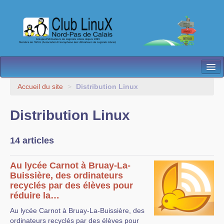
L’Association
Accueil du site
>
Distribution Linux
Nos Activités
Distribution Linux
Besoin d’Aide ?
14 articles
Contact
Les antennes
Au lycée Carnot à Bruay-La-
Buissière, des ordinateurs
Espace membres
recyclés par des élèves pour
réduire la…
Au lycée Carnot à Bruay-La-Buissière, des
ordinateurs recyclés par des élèves pour