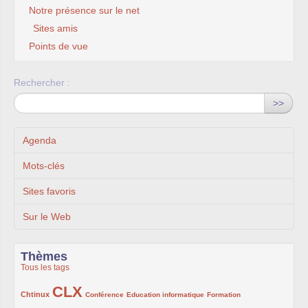
Notre présence sur le net
Sites amis
Points de vue
Rechercher :
>>
Agenda
Mots-clés
Sites favoris
Sur le Web
Thèmes
Tous les tags
CLX
222/1002
1002/1002
132/1002
119/1002
168/1002
Chtinux
Conférence
Education informatique
Formation