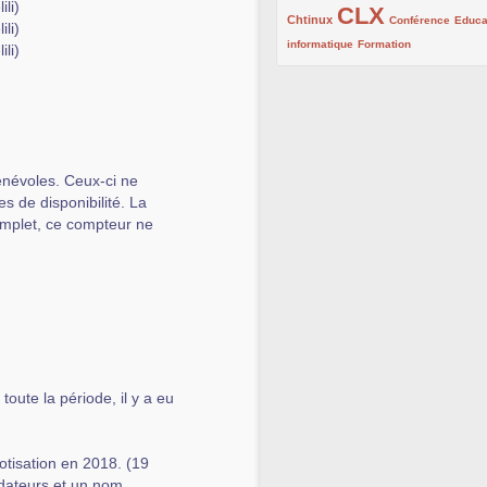
li)
CLX
222/1002
1002/1002
132/1002
Chtinux
Conférence
Educa
li)
119/1002
168/1002
informatique
Formation
li)
énévoles. Ceux-ci ne
s de disponibilité. La
omplet, ce compteur ne
toute la période, il y a eu
otisation en 2018. (19
dateurs et un nom