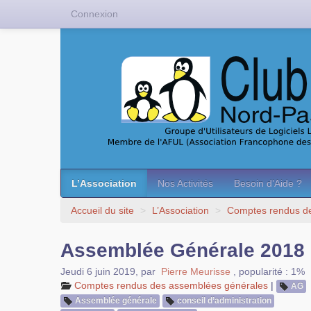
Connexion
L’Association
Nos Activités
Besoin d’Aide ?
Accueil du site
>
L’Association
>
Comptes rendus d
Assemblée Générale 2018
Jeudi 6 juin 2019
,
par
Pierre Meurisse
,
popularité : 1%
Comptes rendus des assemblées générales
|
AG
Assemblée générale
conseil d’administration