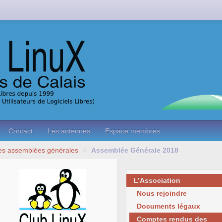
Contact
Les antennes
Espace membres
es assemblées générales
>
Assemblée Générale 2018
L’Association
Nous rejoindre
Documents légaux
Comptes rendus des