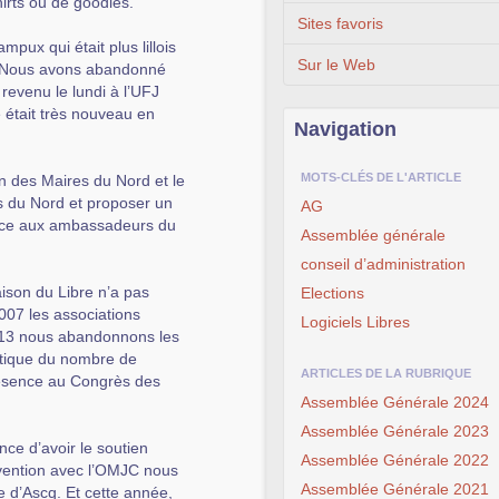
irts ou de goodies.
Sites favoris
pux qui était plus lillois
Sur le Web
e. Nous avons abandonné
revenu le lundi à l’UFJ
 était très nouveau en
Navigation
MOTS-CLÉS DE L'ARTICLE
n des Maires du Nord et le
s du Nord et proposer un
AG
grâce aux ambassadeurs du
Assemblée générale
conseil d’administration
ison du Libre n’a pas
Elections
2007 les associations
Logiciels Libres
N 2013 nous abandonnons les
stique du nombre de
ARTICLES DE LA RUBRIQUE
résence au Congrès des
Assemblée Générale 2024
Assemblée Générale 2023
ce d’avoir le soutien
Assemblée Générale 2022
nvention avec l’OMJC nous
Assemblée Générale 2021
 d’Ascq. Et cette année,