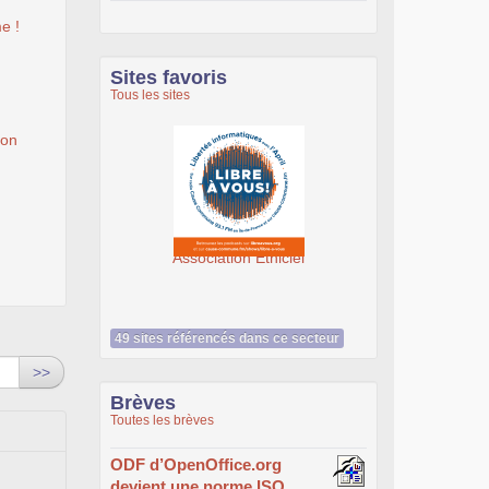
e !
Sites favoris
Tous les sites
ion
SeenThis - clx_asso_fr
49 sites référencés dans ce secteur
>>
Brèves
Toutes les brèves
ODF d’OpenOffice.org
devient une norme ISO