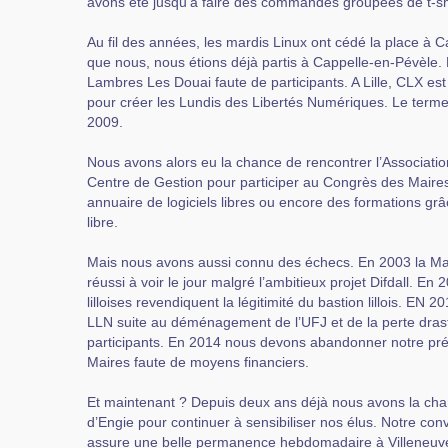
avons été jusqu’à faire des commandes groupées de t-sh
Au fil des années, les mardis Linux ont cédé la place à Cam
que nous, nous étions déjà partis à Cappelle-en-Pévèl
Lambres Les Douai faute de participants. A Lille, CLX est 
pour créer les Lundis des Libertés Numériques. Le terme
2009.
Nous avons alors eu la chance de rencontrer l’Associatio
Centre de Gestion pour participer au Congrès des Maire
annuaire de logiciels libres ou encore des formations 
libre.
Mais nous avons aussi connu des échecs. En 2003 la Ma
réussi à voir le jour malgré l’ambitieux projet Difdall. En 
lilloises revendiquent la légitimité du bastion lillois. E
LLN suite au déménagement de l’UFJ et de la perte dra
participants. En 2014 nous devons abandonner notre p
Maires faute de moyens financiers.
Et maintenant ? Depuis deux ans déjà nous avons la chan
d’Engie pour continuer à sensibiliser nos élus. Notre co
assure une belle permanence hebdomadaire à Villeneuve