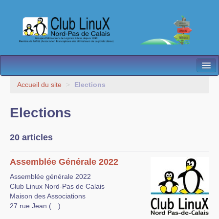
L’Association
Accueil du site
>
Elections
Nos Activités
Elections
Besoin d’Aide ?
20 articles
Contact
Les antennes
Assemblée Générale 2022
Assemblée générale 2022
Espace membres
Club Linux Nord-Pas de Calais
Maison des Associations
27 rue Jean (…)