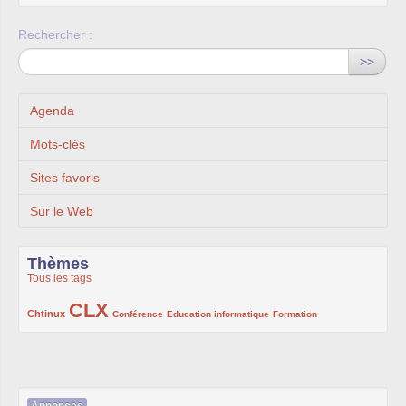
Rechercher :
>>
Agenda
Mots-clés
Sites favoris
Sur le Web
Thèmes
Tous les tags
CLX
222/1002
1002/1002
132/1002
119/1002
168/1002
Chtinux
Conférence
Education informatique
Formation