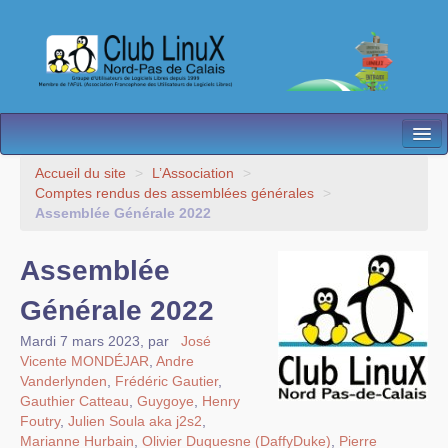
L’Association
Accueil du site
>
L’Association
>
Comptes rendus des assemblées générales
>
Nos Activités
Assemblée Générale 2022
Besoin d’Aide ?
Assemblée
Contact
Générale 2022
Les antennes
Mardi 7 mars 2023
,
par
José
Vicente MONDÉJAR
,
Andre
Espace membres
Vanderlynden
,
Frédéric Gautier
,
Gauthier Catteau
,
Guygoye
,
Henry
Foutry
,
Julien Soula aka j2s2
,
Marianne Hurbain
,
Olivier Duquesne (DaffyDuke)
,
Pierre