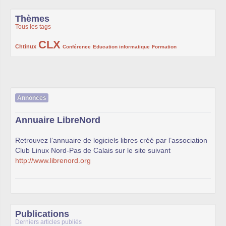
Thèmes
Tous les tags
CLX
222/1002
1002/1002
132/1002
119/1002
168/1002
Chtinux
Conférence
Education informatique
Formation
Annonces
Annuaire LibreNord
Retrouvez l’annuaire de logiciels libres créé par l’association
Club Linux Nord-Pas de Calais sur le site suivant
http://www.librenord.org
Publications
Derniers articles publiés