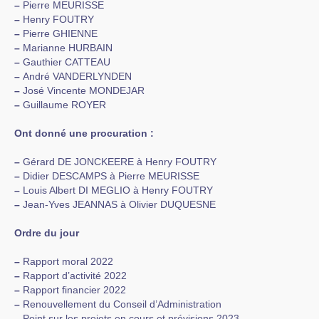
–
Pierre MEURISSE
–
Henry FOUTRY
–
Pierre GHIENNE
–
Marianne HURBAIN
–
Gauthier CATTEAU
–
André VANDERLYNDEN
–
José Vincente MONDEJAR
–
Guillaume ROYER
Ont donné une procuration :
–
Gérard DE JONCKEERE à Henry FOUTRY
–
Didier DESCAMPS à Pierre MEURISSE
–
Louis Albert DI MEGLIO à Henry FOUTRY
–
Jean-Yves JEANNAS à Olivier DUQUESNE
Ordre du jour
–
Rapport moral 2022
–
Rapport d’activité 2022
–
Rapport financier 2022
–
Renouvellement du Conseil d’Administration
–
Point sur les projets en cours et prévisions 2023