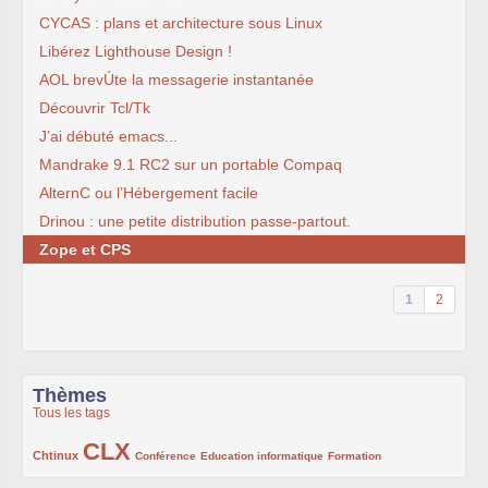
CYCAS : plans et architecture sous Linux
Libérez Lighthouse Design !
AOL brevÚte la messagerie instantanée
Découvrir Tcl/Tk
J’ai débuté emacs...
Mandrake 9.1 RC2 sur un portable Compaq
AlternC ou l’Hébergement facile
Drinou : une petite distribution passe-partout.
Zope et CPS
1
2
Thèmes
Tous les tags
CLX
222/1002
1002/1002
132/1002
119/1002
168/1002
Chtinux
Conférence
Education informatique
Formation