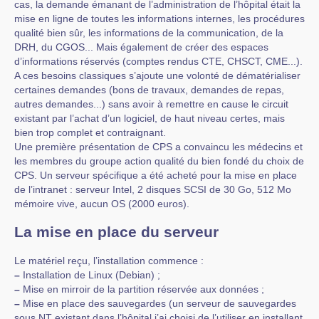
cas, la demande émanant de l’administration de l’hôpital était la
mise en ligne de toutes les informations internes, les procédures
qualité bien sûr, les informations de la communication, de la
DRH, du CGOS... Mais également de créer des espaces
d’informations réservés (comptes rendus CTE, CHSCT, CME...).
A ces besoins classiques s’ajoute une volonté de dématérialiser
certaines demandes (bons de travaux, demandes de repas,
autres demandes...) sans avoir à remettre en cause le circuit
existant par l’achat d’un logiciel, de haut niveau certes, mais
bien trop complet et contraignant.
Une première présentation de CPS a convaincu les médecins et
les membres du groupe action qualité du bien fondé du choix de
CPS. Un serveur spécifique a été acheté pour la mise en place
de l’intranet : serveur Intel, 2 disques SCSI de 30 Go, 512 Mo
mémoire vive, aucun OS (2000 euros).
La mise en place du serveur
Le matériel reçu, l’installation commence :
–
Installation de Linux (Debian) ;
–
Mise en mirroir de la partition réservée aux données ;
–
Mise en place des sauvegardes (un serveur de sauvegardes
sous NT existant dans l’hôpital j’ai choisi de l’utiliser en installant