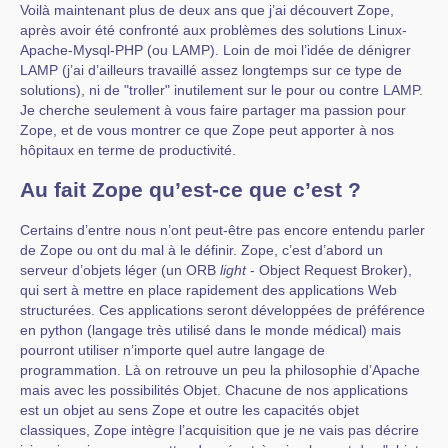
Voilà maintenant plus de deux ans que j’ai découvert Zope,
après avoir été confronté aux problèmes des solutions Linux-
Apache-Mysql-PHP (ou LAMP). Loin de moi l’idée de dénigrer
LAMP (j’ai d’ailleurs travaillé assez longtemps sur ce type de
solutions), ni de "troller" inutilement sur le pour ou contre LAMP.
Je cherche seulement à vous faire partager ma passion pour
Zope, et de vous montrer ce que Zope peut apporter à nos
hôpitaux en terme de productivité.
Au fait Zope qu’est-ce que c’est ?
Certains d’entre nous n’ont peut-être pas encore entendu parler
de Zope ou ont du mal à le définir. Zope, c’est d’abord un
serveur d’objets léger (un ORB
light
- Object Request Broker),
qui sert à mettre en place rapidement des applications Web
structurées. Ces applications seront développées de préférence
en python (langage très utilisé dans le monde médical) mais
pourront utiliser n’importe quel autre langage de
programmation. Là on retrouve un peu la philosophie d’Apache
mais avec les possibilités Objet. Chacune de nos applications
est un objet au sens Zope et outre les capacités objet
classiques, Zope intègre l’acquisition que je ne vais pas décrire