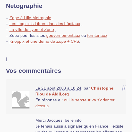
Netographie
–
Zope à Lille Metropole
;
–
Les Logiciels Libres dans les hôpitaux
;
–
La ville de Lyon et Zope
;
–
Zope pour les sites
gouvernementaux
ou
territoriaux
;
–
Knoppix et une démo de Zope + CPS
.
|
Vos commentaires
#
Le 21 août 2003 à 18:24
,
par
Christophe
Riou de Aldil.org
En réponse à :
oui le sercteur va s’orienter
dessus
Merci Jacques, belle info
Je tenais aussi a signaler qu’en France il existe
un site qui essaye de recensser les efforts des