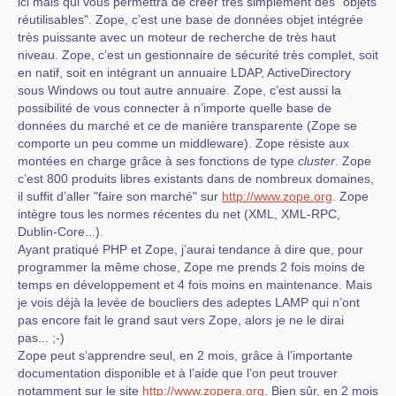
ici mais qui vous permettra de créer très simplement des "objets
réutilisables". Zope, c’est une base de données objet intégrée
très puissante avec un moteur de recherche de très haut
niveau. Zope, c’est un gestionnaire de sécurité très complet, soit
en natif, soit en intégrant un annuaire LDAP, ActiveDirectory
sous Windows ou tout autre annuaire. Zope, c’est aussi la
possibilité de vous connecter à n’importe quelle base de
données du marché et ce de manière transparente (Zope se
comporte un peu comme un middleware). Zope résiste aux
montées en charge grâce à ses fonctions de type
cluster
. Zope
c’est 800 produits libres existants dans de nombreux domaines,
il suffit d’aller "faire son marché" sur
http://www.zope.org
. Zope
intègre tous les normes récentes du net (XML, XML-RPC,
Dublin-Core...).
Ayant pratiqué PHP et Zope, j’aurai tendance à dire que, pour
programmer la même chose, Zope me prends 2 fois moins de
temps en développement et 4 fois moins en maintenance. Mais
je vois déjà la levée de boucliers des adeptes LAMP qui n’ont
pas encore fait le grand saut vers Zope, alors je ne le dirai
pas... ;-)
Zope peut s’apprendre seul, en 2 mois, grâce à l’importante
documentation disponible et à l’aide que l’on peut trouver
notamment sur le site
http://www.zopera.org
. Bien sûr, en 2 mois