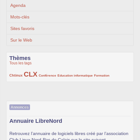
Agenda
Mots-clés
Sites favoris
Sur le Web
Thèmes
Tous les tags
CLX
222/1002
1002/1002
132/1002
119/1002
168/1002
Chtinux
Conférence
Education informatique
Formation
Annonces
Annuaire LibreNord
Retrouvez l’annuaire de logiciels libres créé par l’association
Club Linux Nord-Pas de Calais sur le site suivant