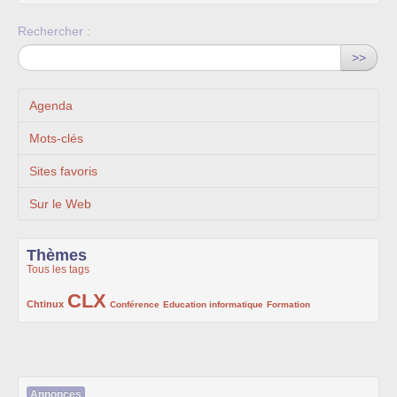
Rechercher :
>>
Agenda
Mots-clés
Sites favoris
Sur le Web
Thèmes
Tous les tags
CLX
222/1002
1002/1002
132/1002
119/1002
168/1002
Chtinux
Conférence
Education informatique
Formation
Annonces