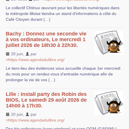
Le collectif Chtinux œuvrant pour les libertés numériques dans
la métropole lilloise tiendra un stand d’informations à côté du
Café Citoyen durant (…)
Bachy : Donnez une seconde vie
à vos ordinateurs, Le mercredi 1
juillet 2026 de 18h30 à 22h30.
28 juin
,
par
>https://www.agendadulibre.org/
Le tiers-lieu des évidences vous accueille chaque 1er mercredi
du mois pour un rendez-vous d’entraide numérique afin de
prolonger la vie de vos (…)
Lille : Install party des Robin des
BIOS, Le samedi 29 août 2026 de
14h00 à 17h30.
20 juin
,
par
>https://www.agendadulibre.org/
Des bio ordinateurs (sans windows) et sans OGM (GAFAM) !