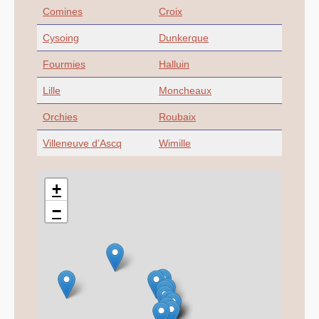
Comines
Croix
Cysoing
Dunkerque
Fourmies
Halluin
Lille
Moncheaux
Orchies
Roubaix
Villeneuve d’Ascq
Wimille
+
−