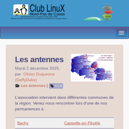
L’Association
Nos Activités
Les antennes
Besoin d’Aide ?
Mardi 2 décembre 2025
,
par
Olivier Duquesne
Contact
(DaffyDuke)
Les antennes
|
CLX
Les antennes
L’association intervient dans différentes communes de
Espace membres
la région. Venez nous rencontrer lors d’une de nos
permanences à :
Bachy
Cappelle-en-Pévèle