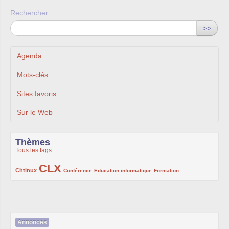
Rechercher :
>>
Agenda
Mots-clés
Sites favoris
Sur le Web
Thèmes
Tous les tags
CLX
222/1002
1002/1002
132/1002
119/1002
168/1002
Chtinux
Conférence
Education informatique
Formation
Annonces