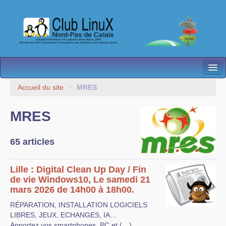
L’Association
Accueil du site
>
MRES
Nos Activités
MRES
Besoin d’Aide ?
65 articles
Contact
Les antennes
Lille : Digital Clean Up Day / Fin
de vie Windows10, Le samedi 21
Espace membres
mars 2026 de 14h00 à 18h00.
RÉPARATION, INSTALLATION LOGICIELS
LIBRES, JEUX, ECHANGES, IA…
Apportez vos smartphones, PC et (…)