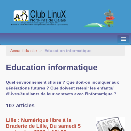
L’Association
Accueil du site
>
Education informatique
Nos Activités
Education informatique
Besoin d’Aide ?
Quel environnement choisir ? Que doit-on inculquer aux
Contact
générations futures ? Que doivent retenir les enfants/
élÚves/étudiants de leur contacts avec l’informatique ?
Les antennes
107 articles
Espace membres
Lille : Numérique libre à la
Braderie de Lille, Du samedi 5