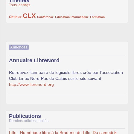
Thèmes
Tous les tags
CLX
222/1002
1002/1002
132/1002
119/1002
168/1002
Chtinux
Conférence
Education informatique
Formation
Annonces
Annuaire LibreNord
Retrouvez l’annuaire de logiciels libres créé par l’association
Club Linux Nord-Pas de Calais sur le site suivant
http://www.librenord.org
Publications
Derniers articles publiés
Lille : Numérique libre à la Braderie de Lille, Du samedi 5