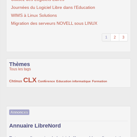
Journées du Logiciel Libre dans l’Education
WIMS à Linux Solutions
Migration des serveurs NOVELL sous LINUX
1
2
3
Thèmes
Tous les tags
CLX
222/1002
1002/1002
132/1002
119/1002
168/1002
Chtinux
Conférence
Education informatique
Formation
Annonces
Annuaire LibreNord