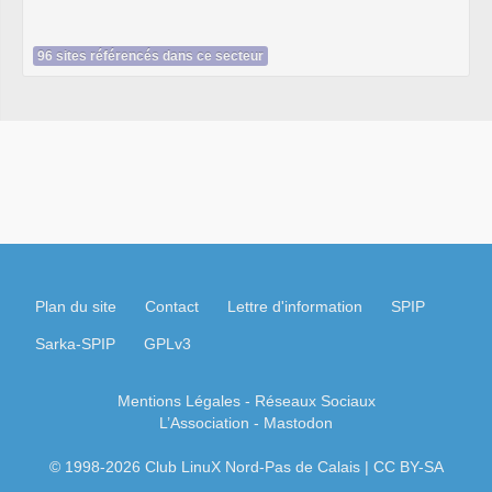
Livre SSL VPN - J. Steinberg, T. Speed - Accès Web et
extranets sécurisés - Librairie Eyrolles
96 sites référencés dans ce secteur
Plan du site
Contact
Lettre d'information
SPIP
Sarka-SPIP
GPLv3
Mentions Légales
- Réseaux Sociaux
L’Association
-
Mastodon