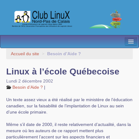
L’Association
Accueil du site
>
Besoin d’Aide ?
Nos Activités
Linux à l’école Québecoise
Besoin d’Aide ?
Lundi 2 décembre 2002
Besoin d’Aide ?
|
Contact
Un texte assez vieux a été réalisé par le ministère de l’éducation
Les antennes
canadien, sur la faisabilité de l’implantation de Linux au sein
d’une école primaire.
Espace membres
Même s’il date de 2000, il reste relativement d’actualité, dans la
mesure où les auteurs de ce rapport mettent plus
particulièrement l’accent sur les aspects financiers et