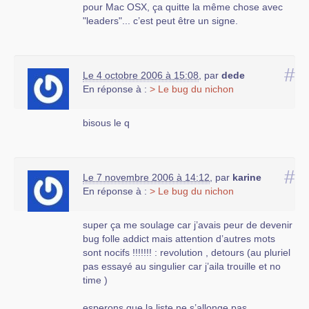
Un exemple : vous prenez deux desktop
pour Mac OSX, ça quitte la même chose avec
bureautique ; vous allez au magasin de
"leaders"... c’est peut être un signe.
webcams et vous achetez deux webcam a 20€ ;
vous allez au magasin d’informaticiens et vous
achetez deux informaticiens, un linux et un
#
Le 4 octobre 2006 à 15:08
,
par
dede
windaube. Ensuite vous disposez vos
En réponse à :
> Le bug du nichon
informaticiens devant un pc chacun avec une wc
dans une main sans les drivers.
bisous le q
L’informaticien windows va telcharger le logiciel
et va l’installer, c’est fini. L’autre va telecharger
le logiciel et commencer l’install ; là le pc va lui
#
dire :"Je ne peux pas l’installer car le driver
Le 7 novembre 2006 à 14:12
,
par
karine
depend la librairie machin qui est trop vielle ou
En réponse à :
> Le bug du nichon
absente...". Et ce message se repetera jusqu’a
ce qu’il est mis a jours tous les composants de
super ça me soulage car j’avais peur de devenir
l’os et recompilé 67 fois le noyau... Bien sur,
bug folle addict mais attention d’autres mots
aprés cela il n’y aura que la webcam qui
sont nocifs !!!!!!! : revolution , detours (au pluriel
marche. tout les autres logiciels et materiels ne
pas essayé au singulier car j’aila trouille et no
marcheront plus !
time )
Bien sur que j’exagére, que j’emplifie et que je
esperons que la liste ne s’allonge pas