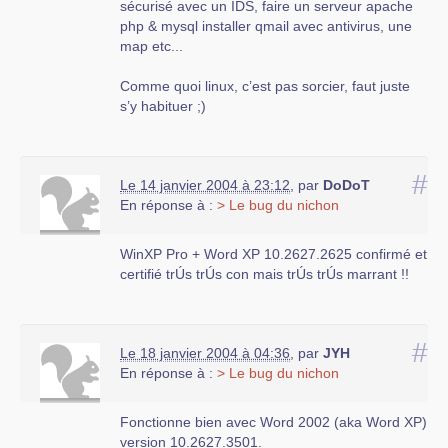
sécurisé avec un IDS, faire un serveur apache
php & mysql installer qmail avec antivirus, une
map etc...
Comme quoi linux, c’est pas sorcier, faut juste
s’y habituer ;)
#
Le 14 janvier 2004 à 23:12
,
par
DoDoT
En réponse à :
> Le bug du nichon
WinXP Pro + Word XP 10.2627.2625 confirmé et
certifié trÚs trÚs con mais trÚs trÚs marrant !!
#
Le 18 janvier 2004 à 04:36
,
par
JYH
En réponse à :
> Le bug du nichon
Fonctionne bien avec Word 2002 (aka Word XP)
version 10.2627.3501.