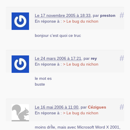
Windows bogge, pas linux
Windows est vérolé, pas linux
#
Le 17 novembre 2005 à 18:33
,
par
preston
windows est instable, pas linux
En réponse à :
> Le bug du nichon
windows est mal concu, pas linux
windows est monoblock, linux est modulaire
windows est donc rigide et pas linux
bonjour c’est quoi ce truc
Je pourrais evidement en rajouter encore des
kilomÚtres...
#
Le 24 mars 2006 à 17:21
,
par
rey
Sous windows, les non informaticiens cliquent
En réponse à :
> Le bug du nichon
sur un icone et l’install de leur logiciel demarre
(elle fonctionnera ou pas, ca...) mais ca demarre
le mot es
comme ca et c’est intuitif. L’utilisateur lambda a
buste
besoin de cela.
On ne peux pas lui demander de rentrer en
mode console et de faire moulte commandes
esoteriques, differentes selon le resultat des
#
Le 16 mai 2006 à 11:00
,
par
Cézigues
commandes précédente qu’il doivent bien sur
En réponse à :
> Le bug du nichon
interpréter... Certains editeurs du libre l’ont bien
compris et fournissent des installs automatisées.
moins drÎle, mais avec Microsoft Word X 2001,