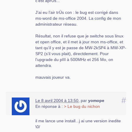
c’est aprÚs...
J’ai eu l’air trÚs con : le bug est corrigé dans
ms-word de ms-office 2004. La config de mon
administrateur réseau.
Résultat, non il refuse que je switche sous linux
et open office, et il met à jour mon ms-office, et
tant qu’il y est je passe de MW-2kSP4 à MW-XP-
SP2 (s’il vous plait), directdement. Pour
l’upgrade du pIII à 500MHz et 256 Mo, on
attendra.
mauvais joueur va.
#
Le 8 avril 2004 à 13:50
,
par
yomope
En réponse à :
> Le bug du nichon
il me lance une install...j ai une version inedite
\0/