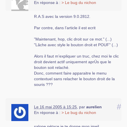
En réponse à :
> Le bug du nichon
R.A.S avec la version 9.0.2812.
Par contre, dans l’article il est ecrit
"Maintenant, hop, clic droit sur ce mot." (...)
"Lâche avec style le bouton droit et POUF" (...)
Alors il faut m’expliquer un truc, chez moi le clic
droit devient actif uniquement aprÚs que le
bouton soit relaché.
Donc, comment faire apparaitre le menu
contextuel sans relacher le bouton droit de la
souris ???
#
Le 16 mai 2005 à 15:25
,
par
aurelien
En réponse à :
> Le bug du nichon
salope.pétace je te donne mon imeil