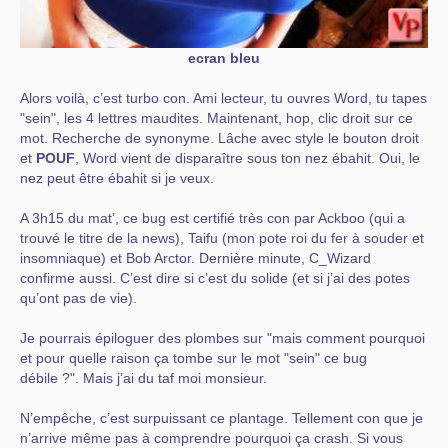
ecran bleu
Alors voilà, c’est turbo con. Ami lecteur, tu ouvres Word, tu tapes
"sein", les 4 lettres maudites. Maintenant, hop, clic droit sur ce
mot. Recherche de synonyme. Lâche avec style le bouton droit
et
POUF
, Word vient de disparaître sous ton nez ébahit. Oui, le
nez peut être ébahit si je veux.
A 3h15 du mat’, ce bug est certifié très con par Ackboo (qui a
trouvé le titre de la news), Taifu (mon pote roi du fer à souder et
insomniaque) et Bob Arctor. Dernière minute, C_Wizard
confirme aussi. C’est dire si c’est du solide (et si j’ai des potes
qu’ont pas de vie).
Je pourrais épiloguer des plombes sur "mais comment pourquoi
et pour quelle raison ça tombe sur le mot "sein" ce bug
débile ?". Mais j’ai du taf moi monsieur.
N’empêche, c’est surpuissant ce plantage. Tellement con que je
n’arrive même pas à comprendre pourquoi ça crash. Si vous