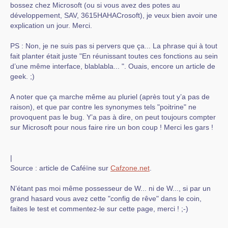
bossez chez Microsoft (ou si vous avez des potes au
développement, SAV, 3615HAHACrosoft), je veux bien avoir une
explication un jour. Merci.
PS : Non, je ne suis pas si pervers que ça... La phrase qui à tout
fait planter était juste "En réunissant toutes ces fonctions au sein
d’une même interface, blablabla... ". Ouais, encore un article de
geek. ;)
A noter que ça marche même au pluriel (après tout y’a pas de
raison), et que par contre les synonymes tels "poitrine" ne
provoquent pas le bug. Y’a pas à dire, on peut toujours compter
sur Microsoft pour nous faire rire un bon coup ! Merci les gars !
|
Source : article de Caféïne sur
Cafzone.net
.
N’étant pas moi même possesseur de W... ni de W..., si par un
grand hasard vous avez cette "config de rêve" dans le coin,
faites le test et commentez-le sur cette page, merci ! ;-)