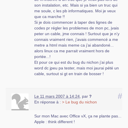
son instalation, etc. Mais si ya bien un truc qui
me soule, c les pb informatiques. Moi je veux
que ca marche !!
Si je dois commencer à taper des lignes de
codes pr régler les problemes de mon pc, jvais
peter un cable, jme connais ! Surtout que je n’y
connais vraiment rien, j’avais commencé a me
metre a html mais meme ca j’ai abandoné...
alors linux ca me parrait vraiment hors de
portée...!
Et pour ce qui est du bug du nichon j’ai plus
word dc jpeu pa tester, mais moi jaurai pété un
cable, surtout si gt en train de bosser !
#
Le 11 mars 2007 à 14:24
,
par
?
En réponse à :
> Le bug du nichon
Sur mon Mac avec Office vX, ça ne plante pas...
Apple : think different !