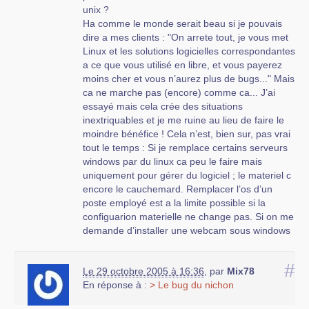
unix ?
Ha comme le monde serait beau si je pouvais
dire a mes clients : "On arrete tout, je vous met
Linux et les solutions logicielles correspondantes
a ce que vous utilisé en libre, et vous payerez
moins cher et vous n’aurez plus de bugs..." Mais
ca ne marche pas (encore) comme ca... J’ai
essayé mais cela crée des situations
inextriquables et je me ruine au lieu de faire le
moindre bénéfice ! Cela n’est, bien sur, pas vrai
tout le temps : Si je remplace certains serveurs
windows par du linux ca peu le faire mais
uniquement pour gérer du logiciel ; le materiel c
encore le cauchemard. Remplacer l’os d’un
poste employé est a la limite possible si la
configuarion materielle ne change pas. Si on me
demande d’installer une webcam sous windows
je ne me pose pas de question, on trouve le
pilote et ca marche dans environ 75% des cas
#
Le 29 octobre 2005 à 16:36
,
par
Mix78
(sans manipulation trop techniques). Donc je
En réponse à :
> Le bug du nichon
peux même demander au client de faire
l’installer tout seul. A l’heure actuelle pour linux