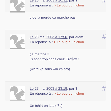
#
Le 16 mai 2003 à 10:32
,
par
?
En réponse à :
> Le bug du nichon
c de la merde ca marche pas
#
Le 23 mai 2003 à 17:50
,
par
clem
En réponse à :
> Le bug du nichon
ça marche !!
ils sont trop cons chez Cro$oft !
(word xp sous win xp pro)
#
Le 23 mai 2003 à 23:18
,
par
?
En réponse à :
> Le bug du nichon
Un tshirt en latex ? :)