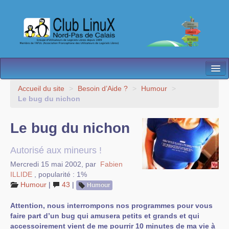
L’Association
Accueil du site
>
Besoin d’Aide ?
>
Humour
>
Le bug du nichon
Nos Activités
Le bug du nichon
Besoin d’Aide ?
Contact
Autorisé aux mineurs !
Mercredi 15 mai 2002
,
par
Fabien
Les antennes
ILLIDE
,
popularité : 1%
Humour
|
43
|
Humour
Espace membres
Attention, nous interrompons nos programmes pour vous
faire part d’un bug qui amusera petits et grands et qui
accessoirement vient de me pourrir 10 minutes de ma vie à