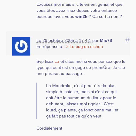
c’est impensables.
Excusez moi mais si c telement genial et que
vous êtes avez linux depuis votre enfance
Je trouve tout a fait fantastique de pouvoir
pourquoi avez vous
win2k
? Ca sert a rien ?
bénéficier gratuitement de l’offre logicielle de
grande qualité du libre mais j’en ais marre
d’entendre que c FACILE ! Dabord ca m’enerve
#
parce que je crois que ca va à l’encontre des
Le 29 octobre 2005 à 17:42
,
par
Mix78
interét de la communauté du LL tout simplement
En réponse à :
> Le bug du nichon
parce que le non informaticien a qui on a dit que
ct facile et va installer Knoppix ou Mandrake sur
Svp lisez
ca
et dites moi si vous pensez que le
son poste risque fort d’en être dégouté et de ne
type qui ecrit est un gogo de premiÚre. Je cite
pas y revenir tout de suite. Tout ca parque il
une phrase au passage :
n’était pas dans la disponibilité d’esprit adéquate
pour faire face a la migration des logiciels, du
La Mandrake, c’est peut-être la plus
materiel et de ses habitudes... A qui la faute ? A
simple à installer, mais si c’est ce qui
ceux qui lui ont repeté que ct sans douleur,
doit être le summum du linux pour le
immediat et sans contraintes ! Les gens qui me
débutant, laissez moi rigoler ! C’est
bassinent le plus avec ca sont ceux qui ont un
lourd, ça plante, ça fonctionne mal, et
winxp en double boot et utilisent openoffice et
ça fait pas tout ce qu’on veut.
mozilla sous linux et le reste sous windows.
Cordialement
C d’ailleur l’UNIQUE inconvenient que connaisse
linux :