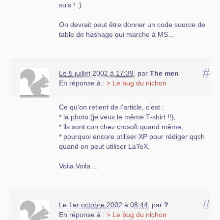
suis ! :)
On devrait peut être donner un code source de
table de hashage qui marche à MS...
#
Le 5 juillet 2002 à 17:39
,
par
The men
En réponse à :
> Le bug du nichon
Ce qu’on retient de l’article, c’est :
* la photo (je veux le même T-shirt !!),
* ils sont con chez crosoft quand même,
* pourquoi encore utiliser XP pour rédiger qqch
quand on peut utiliser LaTeX.
Voila Voila ...
#
Le 1er octobre 2002 à 08:44
,
par
?
En réponse à :
> Le bug du nichon