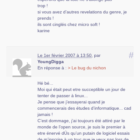
caricature ! Mais les geeks aussi exagÚrent
trop !
quand ils disent que c trop facile !
si vous avez d’autres revelations du genre, je
prends !
Cordialement
ils sont cinglés chez micro soft !
karine
Marco
#
Le 1er février 2007 à 13:50
,
par
YoungDigga
En réponse à :
> Le bug du nichon
Hé bé...
Moi qui était peut etre succeptible un jour de
tenter de passer à linux...
Je pense que j’essayerai quand je
commencerais des études d’informatique... cad
jamais !
C’est dommage, j’ai toujours été attiré par le
monde de l’open source, je suis le premier à
etre énervé dÚs qu’un putain de logiciel essais
de m’inscrire à un truc que je veux pas lors de