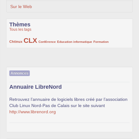
Sur le Web
Thèmes
Tous les tags
CLX
222/1002
1002/1002
132/1002
119/1002
168/1002
Chtinux
Conférence
Education informatique
Formation
Annonces
Annuaire LibreNord
Retrouvez l’annuaire de logiciels libres créé par l’association
Club Linux Nord-Pas de Calais sur le site suivant
http://www.librenord.org