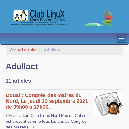
L’Association
Accueil du site
>
Adullact
Nos Activités
Adullact
Besoin d’Aide ?
11 articles
Contact
Les antennes
Douai : Congrès des Maires du
Nord, Le jeudi 30 septembre 2021
Espace membres
de 09h00 à 17h00.
L’Association Club Linux Nord Pas de Calais
est présent comme tous les ans au Congrès
des Maires (…)