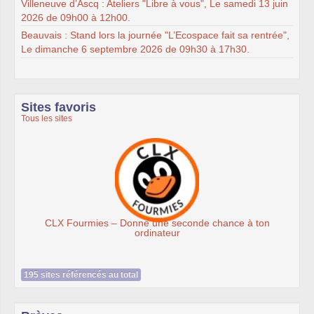
Villeneuve d’Ascq : Ateliers "Libre à vous", Le samedi 13 juin
2026 de 09h00 à 12h00.
Beauvais : Stand lors la journée "L’Ecospace fait sa rentrée",
Le dimanche 6 septembre 2026 de 09h30 à 17h30.
Sites favoris
Tous les sites
e seconde chance à ton
Association Éthiciel
teur
195 sites référencés au total