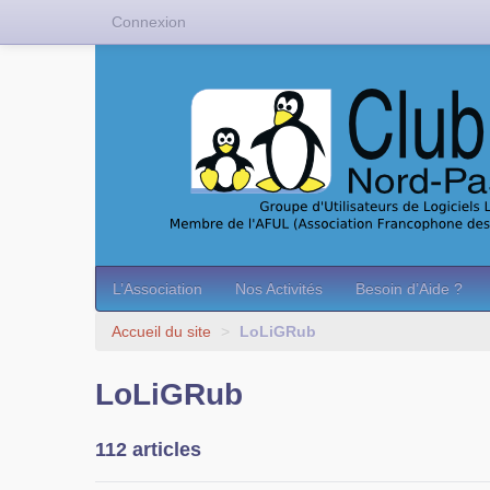
Connexion
L’Association
Nos Activités
Besoin d’Aide ?
Accueil du site
>
LoLiGRub
LoLiGRub
112 articles