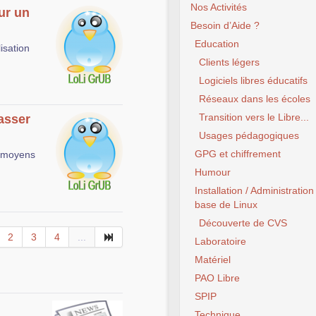
Nos Activités
ur un
Besoin d’Aide ?
Education
isation
Clients légers
Logiciels libres éducatifs
Réseaux dans les écoles
Transition vers le Libre...
asser
Usages pédagogiques
GPG et chiffrement
x moyens
Humour
Installation / Administration
base de Linux
Découverte de CVS
2
3
4
...
Laboratoire
Matériel
PAO Libre
SPIP
Technique