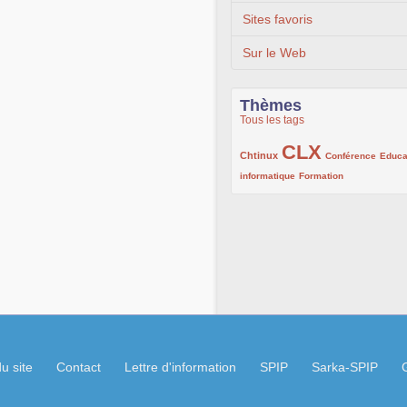
Sites favoris
Sur le Web
Thèmes
Tous les tags
CLX
222/1002
1002/1002
132/1002
Chtinux
Conférence
Educa
119/1002
168/1002
informatique
Formation
u site
Contact
Lettre d'information
SPIP
Sarka-SPIP