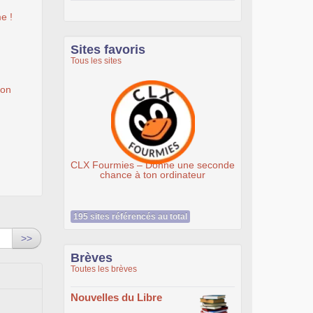
e !
Sites favoris
Tous les sites
ion
CLX Fourmies – Donne une seconde
Association É
chance à ton ordinateur
195 sites référencés au total
>>
Brèves
Toutes les brèves
Nouvelles du Libre