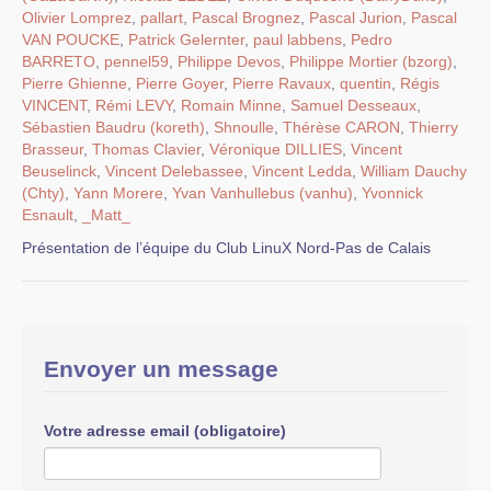
Olivier Lomprez
,
pallart
,
Pascal Brognez
,
Pascal Jurion
,
Pascal
VAN POUCKE
,
Patrick Gelernter
,
paul labbens
,
Pedro
BARRETO
,
pennel59
,
Philippe Devos
,
Philippe Mortier (bzorg)
,
Pierre Ghienne
,
Pierre Goyer
,
Pierre Ravaux
,
quentin
,
Régis
VINCENT
,
Rémi LEVY
,
Romain Minne
,
Samuel Desseaux
,
Sébastien Baudru (koreth)
,
Shnoulle
,
Thérèse CARON
,
Thierry
Brasseur
,
Thomas Clavier
,
Véronique DILLIES
,
Vincent
Beuselinck
,
Vincent Delebassee
,
Vincent Ledda
,
William Dauchy
(Chty)
,
Yann Morere
,
Yvan Vanhullebus (vanhu)
,
Yvonnick
Esnault
,
_Matt_
Présentation de l’équipe du Club LinuX Nord-Pas de Calais
Envoyer un message
Votre adresse email (obligatoire)