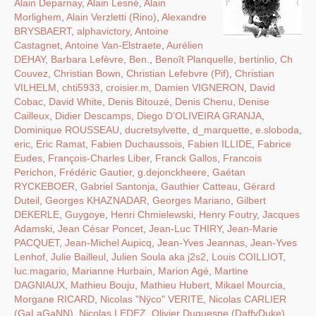
Alain Deparnay
,
Alain Lesné
,
Alain
Morlighem
,
Alain Verzletti (Rino)
,
Alexandre
BRYSBAERT
,
alphavictory
,
Antoine
Castagnet
,
Antoine Van-Elstraete
,
Aurélien
DEHAY
,
Barbara Lefèvre
,
Ben.
,
Benoît Planquelle
,
bertinlio
,
Ch
Couvez
,
Christian Bown
,
Christian Lefebvre (Pif)
,
Christian
VILHELM
,
chti5933
,
croisier.m
,
Damien VIGNERON
,
David
Cobac
,
David White
,
Denis Bitouzé
,
Denis Chenu
,
Denise
Cailleux
,
Didier Descamps
,
Diego D’OLIVEIRA GRANJA
,
Dominique ROUSSEAU
,
ducretsylvette
,
d_marquette
,
e.sloboda
,
eric
,
Eric Ramat
,
Fabien Duchaussois
,
Fabien ILLIDE
,
Fabrice
Eudes
,
François-Charles Liber
,
Franck Gallos
,
Francois
Perichon
,
Frédéric Gautier
,
g.dejonckheere
,
Gaétan
RYCKEBOER
,
Gabriel Santonja
,
Gauthier Catteau
,
Gérard
Duteil
,
Georges KHAZNADAR
,
Georges Mariano
,
Gilbert
DEKERLE
,
Guygoye
,
Henri Chmielewski
,
Henry Foutry
,
Jacques
Adamski
,
Jean César Poncet
,
Jean-Luc THIRY
,
Jean-Marie
PACQUET
,
Jean-Michel Aupicq
,
Jean-Yves Jeannas
,
Jean-Yves
Lenhof
,
Julie Bailleul
,
Julien Soula aka j2s2
,
Louis COILLIOT
,
luc.magario
,
Marianne Hurbain
,
Marion Agé
,
Martine
DAGNIAUX
,
Mathieu Bouju
,
Mathieu Hubert
,
Mikael Mourcia
,
Morgane RICARD
,
Nicolas "Nÿco" VERITE
,
Nicolas CARLIER
(GaLaGaNN)
,
Nicolas LEDEZ
,
Olivier Duquesne (DaffyDuke)
,