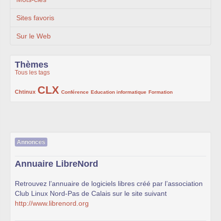
Sites favoris
Sur le Web
Thèmes
Tous les tags
CLX
222/1002
1002/1002
132/1002
119/1002
168/1002
Chtinux
Conférence
Education informatique
Formation
Annonces
Annuaire LibreNord
Retrouvez l’annuaire de logiciels libres créé par l’association
Club Linux Nord-Pas de Calais sur le site suivant
http://www.librenord.org