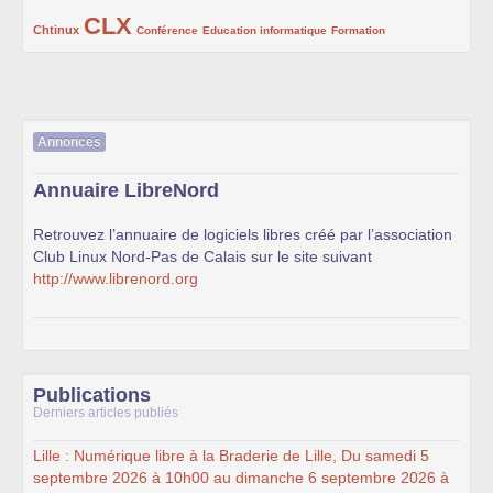
CLX
222/1002
1002/1002
132/1002
119/1002
168/1002
Chtinux
Conférence
Education informatique
Formation
Annonces
Annuaire LibreNord
Retrouvez l’annuaire de logiciels libres créé par l’association
Club Linux Nord-Pas de Calais sur le site suivant
http://www.librenord.org
Publications
Derniers articles publiés
Lille : Numérique libre à la Braderie de Lille, Du samedi 5
septembre 2026 à 10h00 au dimanche 6 septembre 2026 à