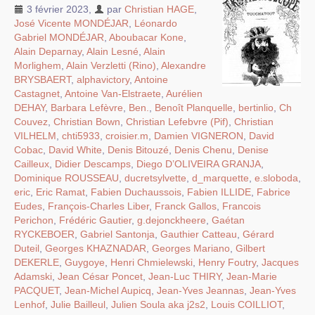
3 février 2023
,
par
Christian HAGE
,
José Vicente MONDÉJAR
,
Léonardo
Gabriel MONDÉJAR
,
Aboubacar Kone
,
Alain Deparnay
,
Alain Lesné
,
Alain
Morlighem
,
Alain Verzletti (Rino)
,
Alexandre
BRYSBAERT
,
alphavictory
,
Antoine
Castagnet
,
Antoine Van-Elstraete
,
Aurélien
DEHAY
,
Barbara Lefèvre
,
Ben.
,
Benoît Planquelle
,
bertinlio
,
Ch
Couvez
,
Christian Bown
,
Christian Lefebvre (Pif)
,
Christian
VILHELM
,
chti5933
,
croisier.m
,
Damien VIGNERON
,
David
Cobac
,
David White
,
Denis Bitouzé
,
Denis Chenu
,
Denise
Cailleux
,
Didier Descamps
,
Diego D’OLIVEIRA GRANJA
,
Dominique ROUSSEAU
,
ducretsylvette
,
d_marquette
,
e.sloboda
,
eric
,
Eric Ramat
,
Fabien Duchaussois
,
Fabien ILLIDE
,
Fabrice
Eudes
,
François-Charles Liber
,
Franck Gallos
,
Francois
Perichon
,
Frédéric Gautier
,
g.dejonckheere
,
Gaétan
RYCKEBOER
,
Gabriel Santonja
,
Gauthier Catteau
,
Gérard
Duteil
,
Georges KHAZNADAR
,
Georges Mariano
,
Gilbert
DEKERLE
,
Guygoye
,
Henri Chmielewski
,
Henry Foutry
,
Jacques
Adamski
,
Jean César Poncet
,
Jean-Luc THIRY
,
Jean-Marie
PACQUET
,
Jean-Michel Aupicq
,
Jean-Yves Jeannas
,
Jean-Yves
Lenhof
,
Julie Bailleul
,
Julien Soula aka j2s2
,
Louis COILLIOT
,