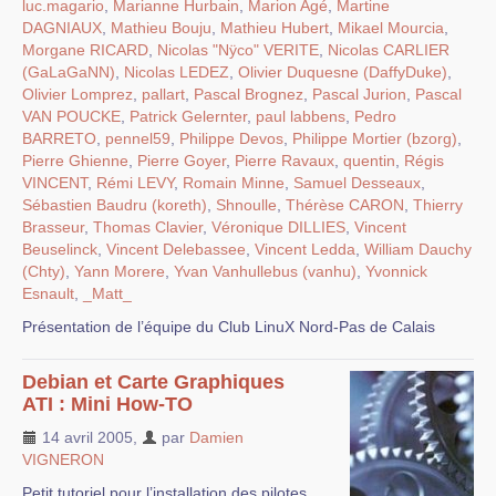
luc.magario
,
Marianne Hurbain
,
Marion Agé
,
Martine
DAGNIAUX
,
Mathieu Bouju
,
Mathieu Hubert
,
Mikael Mourcia
,
Morgane RICARD
,
Nicolas "Nÿco" VERITE
,
Nicolas CARLIER
(GaLaGaNN)
,
Nicolas LEDEZ
,
Olivier Duquesne (DaffyDuke)
,
Olivier Lomprez
,
pallart
,
Pascal Brognez
,
Pascal Jurion
,
Pascal
VAN POUCKE
,
Patrick Gelernter
,
paul labbens
,
Pedro
BARRETO
,
pennel59
,
Philippe Devos
,
Philippe Mortier (bzorg)
,
Pierre Ghienne
,
Pierre Goyer
,
Pierre Ravaux
,
quentin
,
Régis
VINCENT
,
Rémi LEVY
,
Romain Minne
,
Samuel Desseaux
,
Sébastien Baudru (koreth)
,
Shnoulle
,
Thérèse CARON
,
Thierry
Brasseur
,
Thomas Clavier
,
Véronique DILLIES
,
Vincent
Beuselinck
,
Vincent Delebassee
,
Vincent Ledda
,
William Dauchy
(Chty)
,
Yann Morere
,
Yvan Vanhullebus (vanhu)
,
Yvonnick
Esnault
,
_Matt_
Présentation de l’équipe du Club LinuX Nord-Pas de Calais
Debian et Carte Graphiques
ATI : Mini How-TO
14 avril 2005
,
par
Damien
VIGNERON
Petit tutoriel pour l’installation des pilotes