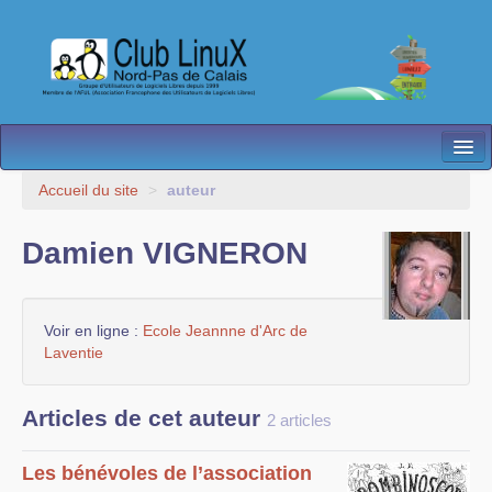
L’Association
Accueil du site
>
auteur
Nos Activités
Damien VIGNERON
Besoin d’Aide ?
Contact
Voir en ligne :
Ecole Jeannne d'Arc de
Laventie
Les antennes
Espace membres
Articles de cet auteur
2 articles
Les bénévoles de l’association