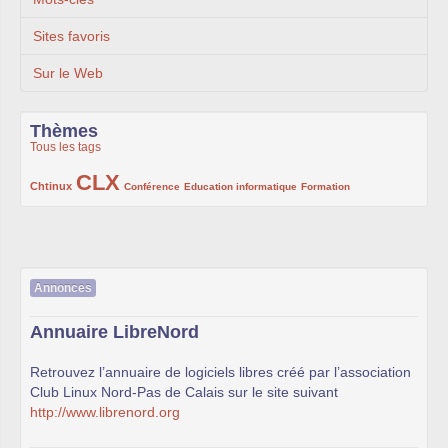
Sites favoris
Sur le Web
Thèmes
Tous les tags
CLX
222/1002
1002/1002
132/1002
119/1002
168/1002
Chtinux
Conférence
Education informatique
Formation
Annonces
Annuaire LibreNord
Retrouvez l’annuaire de logiciels libres créé par l’association
Club Linux Nord-Pas de Calais sur le site suivant
http://www.librenord.org