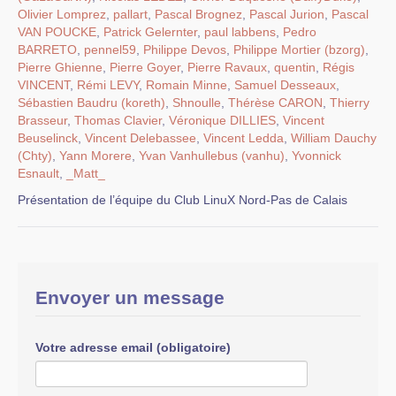
Olivier Lomprez
,
pallart
,
Pascal Brognez
,
Pascal Jurion
,
Pascal
VAN POUCKE
,
Patrick Gelernter
,
paul labbens
,
Pedro
BARRETO
,
pennel59
,
Philippe Devos
,
Philippe Mortier (bzorg)
,
Pierre Ghienne
,
Pierre Goyer
,
Pierre Ravaux
,
quentin
,
Régis
VINCENT
,
Rémi LEVY
,
Romain Minne
,
Samuel Desseaux
,
Sébastien Baudru (koreth)
,
Shnoulle
,
Thérèse CARON
,
Thierry
Brasseur
,
Thomas Clavier
,
Véronique DILLIES
,
Vincent
Beuselinck
,
Vincent Delebassee
,
Vincent Ledda
,
William Dauchy
(Chty)
,
Yann Morere
,
Yvan Vanhullebus (vanhu)
,
Yvonnick
Esnault
,
_Matt_
Présentation de l’équipe du Club LinuX Nord-Pas de Calais
Envoyer un message
Votre adresse email (obligatoire)