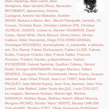
Alain Deparnay
,
Alain Lesné
,
Alain
Morlighem
,
Alain Verzletti (Rino)
,
Alexandre
BRYSBAERT
,
alphavictory
,
Antoine
Castagnet
,
Antoine Van-Elstraete
,
Aurélien
DEHAY
,
Barbara Lefèvre
,
Ben.
,
Benoît Planquelle
,
bertinlio
,
Ch
Couvez
,
Christian Bown
,
Christian Lefebvre (Pif)
,
Christian
VILHELM
,
chti5933
,
croisier.m
,
Damien VIGNERON
,
David
Cobac
,
David White
,
Denis Bitouzé
,
Denis Chenu
,
Denise
Cailleux
,
Didier Descamps
,
Diego D’OLIVEIRA GRANJA
,
Dominique ROUSSEAU
,
ducretsylvette
,
d_marquette
,
e.sloboda
,
eric
,
Eric Ramat
,
Fabien Duchaussois
,
Fabien ILLIDE
,
Fabrice
Eudes
,
François-Charles Liber
,
Franck Gallos
,
Francois
Perichon
,
Frédéric Gautier
,
g.dejonckheere
,
Gaétan
RYCKEBOER
,
Gabriel Santonja
,
Gauthier Catteau
,
Gérard
Duteil
,
Georges KHAZNADAR
,
Georges Mariano
,
Gilbert
DEKERLE
,
Guygoye
,
Henri Chmielewski
,
Henry Foutry
,
Jacques
Adamski
,
Jean César Poncet
,
Jean-Luc THIRY
,
Jean-Marie
PACQUET
,
Jean-Michel Aupicq
,
Jean-Yves Jeannas
,
Jean-Yves
Lenhof
,
Julie Bailleul
,
Julien Soula aka j2s2
,
Louis COILLIOT
,
luc.magario
,
Marianne Hurbain
,
Marion Agé
,
Martine
DAGNIAUX
,
Mathieu Bouju
,
Mathieu Hubert
,
Mikael Mourcia
,
Morgane RICARD
,
Nicolas "Nÿco" VERITE
,
Nicolas CARLIER
(GaLaGaNN)
,
Nicolas LEDEZ
,
Olivier Duquesne (DaffyDuke)
,