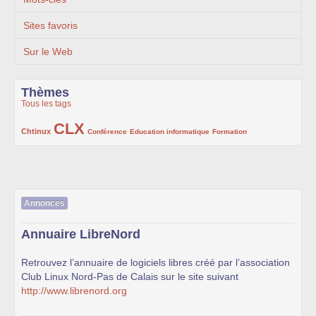
Sites favoris
Sur le Web
Thèmes
Tous les tags
CLX
222/1002
1002/1002
132/1002
119/1002
168/1002
Chtinux
Conférence
Education informatique
Formation
Annonces
Annuaire LibreNord
Retrouvez l’annuaire de logiciels libres créé par l’association
Club Linux Nord-Pas de Calais sur le site suivant
http://www.librenord.org