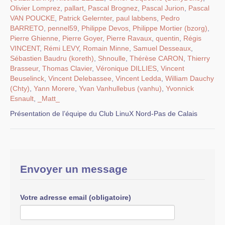
Olivier Lomprez
,
pallart
,
Pascal Brognez
,
Pascal Jurion
,
Pascal
VAN POUCKE
,
Patrick Gelernter
,
paul labbens
,
Pedro
BARRETO
,
pennel59
,
Philippe Devos
,
Philippe Mortier (bzorg)
,
Pierre Ghienne
,
Pierre Goyer
,
Pierre Ravaux
,
quentin
,
Régis
VINCENT
,
Rémi LEVY
,
Romain Minne
,
Samuel Desseaux
,
Sébastien Baudru (koreth)
,
Shnoulle
,
Thérèse CARON
,
Thierry
Brasseur
,
Thomas Clavier
,
Véronique DILLIES
,
Vincent
Beuselinck
,
Vincent Delebassee
,
Vincent Ledda
,
William Dauchy
(Chty)
,
Yann Morere
,
Yvan Vanhullebus (vanhu)
,
Yvonnick
Esnault
,
_Matt_
Présentation de l’équipe du Club LinuX Nord-Pas de Calais
Envoyer un message
Votre adresse email (obligatoire)