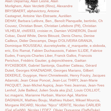
Alain Deparnay
,
Alain Lesné
,
Alain
Morlighem
,
Alain Verzletti (Rino)
,
Alexandre
BRYSBAERT
,
alphavictory
,
Antoine
Castagnet
,
Antoine Van-Elstraete
,
Aurélien
DEHAY
,
Barbara Lefèvre
,
Ben.
,
Benoît Planquelle
,
bertinlio
,
Ch
Couvez
,
Christian Bown
,
Christian Lefebvre (Pif)
,
Christian
VILHELM
,
chti5933
,
croisier.m
,
Damien VIGNERON
,
David
Cobac
,
David White
,
Denis Bitouzé
,
Denis Chenu
,
Denise
Cailleux
,
Didier Descamps
,
Diego D’OLIVEIRA GRANJA
,
Dominique ROUSSEAU
,
ducretsylvette
,
d_marquette
,
e.sloboda
,
eric
,
Eric Ramat
,
Fabien Duchaussois
,
Fabien ILLIDE
,
Fabrice
Eudes
,
François-Charles Liber
,
Franck Gallos
,
Francois
Perichon
,
Frédéric Gautier
,
g.dejonckheere
,
Gaétan
RYCKEBOER
,
Gabriel Santonja
,
Gauthier Catteau
,
Gérard
Duteil
,
Georges KHAZNADAR
,
Georges Mariano
,
Gilbert
DEKERLE
,
Guygoye
,
Henri Chmielewski
,
Henry Foutry
,
Jacques
Adamski
,
Jean César Poncet
,
Jean-Luc THIRY
,
Jean-Marie
PACQUET
,
Jean-Michel Aupicq
,
Jean-Yves Jeannas
,
Jean-Yves
Lenhof
,
Julie Bailleul
,
Julien Soula aka j2s2
,
Louis COILLIOT
,
luc.magario
,
Marianne Hurbain
,
Marion Agé
,
Martine
DAGNIAUX
,
Mathieu Bouju
,
Mathieu Hubert
,
Mikael Mourcia
,
Morgane RICARD
,
Nicolas "Nÿco" VERITE
,
Nicolas CARLIER
(GaLaGaNN)
,
Nicolas LEDEZ
,
Olivier Duquesne (DaffyDuke)
,