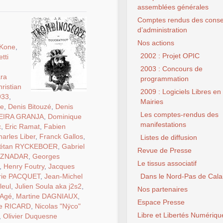
assemblées générales
Comptes rendus des conse
d’administration
Nos actions
 Kone
,
2002 : Projet OPIC
tti
2003 : Concours de
ra
programmation
ristian
2009 : Logiciels Libres en
933
,
Mairies
te
,
Denis Bitouzé
,
Denis
Les comptes-rendus des
VEIRA GRANJA
,
Dominique
manifestations
c
,
Eric Ramat
,
Fabien
arles Liber
,
Franck Gallos
,
Listes de diffusion
étan RYCKEBOER
,
Gabriel
Revue de Presse
AZNADAR
,
Georges
Le tissus associatif
,
Henry Foutry
,
Jacques
rie PACQUET
,
Jean-Michel
Dans le Nord-Pas de Cala
leul
,
Julien Soula aka j2s2
,
Nos partenaires
 Agé
,
Martine DAGNIAUX
,
Espace Presse
e RICARD
,
Nicolas "Nÿco"
Libre et Libertés Numériqu
,
Olivier Duquesne