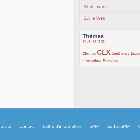
Sites favoris
Sur le Web
Thèmes
Tous les tags
CLX
222/1002
1002/1002
132/1002
Chtinux
Conférence
Educa
119/1002
168/1002
informatique
Formation
u site
Contact
Lettre d'information
SPIP
Sarka-SPIP