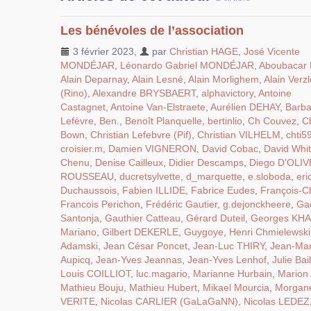
Les bénévoles de l’association
3 février 2023
,
par
Christian HAGE
,
José Vicente
MONDÉJAR
,
Léonardo Gabriel MONDÉJAR
,
Aboubacar
Alain Deparnay
,
Alain Lesné
,
Alain Morlighem
,
Alain Verzle
(Rino)
,
Alexandre BRYSBAERT
,
alphavictory
,
Antoine
Castagnet
,
Antoine Van-Elstraete
,
Aurélien DEHAY
,
Barba
Lefèvre
,
Ben.
,
Benoît Planquelle
,
bertinlio
,
Ch Couvez
,
Ch
Bown
,
Christian Lefebvre (Pif)
,
Christian VILHELM
,
chti5
croisier.m
,
Damien VIGNERON
,
David Cobac
,
David Whi
Chenu
,
Denise Cailleux
,
Didier Descamps
,
Diego D’OLI
ROUSSEAU
,
ducretsylvette
,
d_marquette
,
e.sloboda
,
eri
Duchaussois
,
Fabien ILLIDE
,
Fabrice Eudes
,
François-Ch
Francois Perichon
,
Frédéric Gautier
,
g.dejonckheere
,
Ga
Santonja
,
Gauthier Catteau
,
Gérard Duteil
,
Georges KH
Mariano
,
Gilbert DEKERLE
,
Guygoye
,
Henri Chmielewski
Adamski
,
Jean César Poncet
,
Jean-Luc THIRY
,
Jean-Ma
Aupicq
,
Jean-Yves Jeannas
,
Jean-Yves Lenhof
,
Julie Bail
Louis COILLIOT
,
luc.magario
,
Marianne Hurbain
,
Marion
Mathieu Bouju
,
Mathieu Hubert
,
Mikael Mourcia
,
Morgan
VERITE
,
Nicolas CARLIER (GaLaGaNN)
,
Nicolas LEDEZ