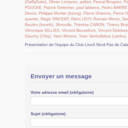
(DaffyDuke)
,
Olivier Lomprez
,
pallart
,
Pascal Brognez
,
Pa
POUCKE
,
Patrick Gelernter
,
paul labbens
,
Pedro BARR
Devos
,
Philippe Mortier (bzorg)
,
Pierre Ghienne
,
Pierre 
quentin
,
Régis VINCENT
,
Rémi LEVY
,
Romain Minne
,
Sa
Baudru (koreth)
,
Shnoulle
,
Thérèse CARON
,
Thierry Bra
Véronique DILLIES
,
Vincent Beuselinck
,
Vincent Delebas
Dauchy (Chty)
,
Yann Morere
,
Yvan Vanhullebus (vanhu)
Présentation de l’équipe du Club LinuX Nord-Pas de Cala
Envoyer un message
Votre adresse email (obligatoire)
Sujet (obligatoire)