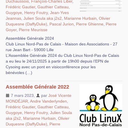
Duchaussois
,
François-Charles Liber
,
Frédéric Gautier
,
Gauthier Catteau
,
Guygoye
,
Henry Foutry
,
Jean-Yves
Jeannas
,
Julien Soula aka j2s2
,
Marianne Hurbain
,
Olivier
Duquesne (DaffyDuke)
,
Pascal Jurion
,
Pierre Ghienne
,
Pierre
Goyer
,
Pierre Meurisse
Assemblée Générale 2024
Club Linux Nord-Pas de Calais - Maison des Associations - 27
rue Jean Bart - 59000 Lille
L’Assemblée Générale 2024 du Club Linux Nord-Pas de Calais
a eu lieu le 24/11/2025 à partir de 19h00 depuis l’EPN de
Cysoing avec un pont en visioconférence pour les
bénévoles (…)
Assemblée Générale 2022
7 mars 2023
,
par
José Vicente
MONDÉJAR
,
Andre Vanderlynden
,
Frédéric Gautier
,
Gauthier Catteau
,
Guygoye
,
Henry Foutry
,
Julien Soula
aka j2s2
,
Marianne Hurbain
,
Olivier
Duquesne (DaffyDuke)
,
Pierre