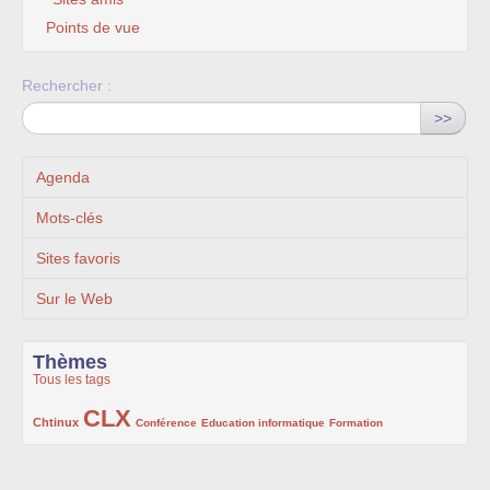
Points de vue
Rechercher :
>>
Agenda
Mots-clés
Sites favoris
Sur le Web
Thèmes
Tous les tags
CLX
222/1002
1002/1002
132/1002
119/1002
168/1002
Chtinux
Conférence
Education informatique
Formation