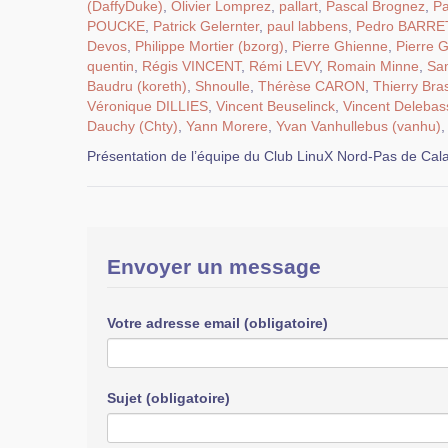
(DaffyDuke)
,
Olivier Lomprez
,
pallart
,
Pascal Brognez
,
Pa
POUCKE
,
Patrick Gelernter
,
paul labbens
,
Pedro BARR
Devos
,
Philippe Mortier (bzorg)
,
Pierre Ghienne
,
Pierre 
quentin
,
Régis VINCENT
,
Rémi LEVY
,
Romain Minne
,
Sa
Baudru (koreth)
,
Shnoulle
,
Thérèse CARON
,
Thierry Bra
Véronique DILLIES
,
Vincent Beuselinck
,
Vincent Delebas
Dauchy (Chty)
,
Yann Morere
,
Yvan Vanhullebus (vanhu)
Présentation de l’équipe du Club LinuX Nord-Pas de Cala
Envoyer un message
Votre adresse email (obligatoire)
Sujet (obligatoire)