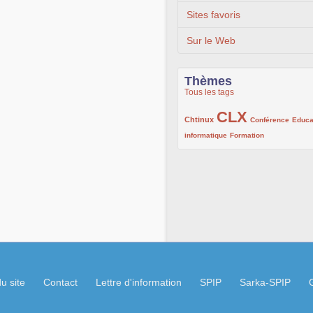
Sites favoris
Sur le Web
Thèmes
Tous les tags
CLX
222/1002
1002/1002
132/1002
Chtinux
Conférence
Educa
119/1002
168/1002
informatique
Formation
u site
Contact
Lettre d'information
SPIP
Sarka-SPIP