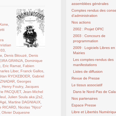
assemblées générales
Comptes rendus des conse
d’administration
Nos actions
 Kone
,
2002 : Projet OPIC
tti
2003 : Concours de
ra
programmation
ristian
2009 : Logiciels Libres en
933
,
Mairies
te
,
Denis Bitouzé
,
Denis
Les comptes-rendus des
VEIRA GRANJA
,
Dominique
manifestations
c
,
Eric Ramat
,
Fabien
arles Liber
,
Franck Gallos
,
Listes de diffusion
étan RYCKEBOER
,
Gabriel
Revue de Presse
AZNADAR
,
Georges
Le tissus associatif
,
Henry Foutry
,
Jacques
rie PACQUET
,
Jean-Michel
Dans le Nord-Pas de Cala
leul
,
Julien Soula aka j2s2
,
Nos partenaires
 Agé
,
Martine DAGNIAUX
,
Espace Presse
e RICARD
,
Nicolas "Nÿco"
Libre et Libertés Numériqu
,
Olivier Duquesne