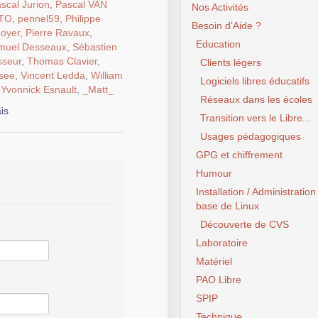
scal Jurion
,
Pascal VAN
Nos Activités
ETO
,
pennel59
,
Philippe
Besoin d’Aide ?
Goyer
,
Pierre Ravaux
,
Education
muel Desseaux
,
Sébastien
sseur
,
Thomas Clavier
,
Clients légers
see
,
Vincent Ledda
,
William
Logiciels libres éducatifs
,
Yvonnick Esnault
,
_Matt_
Réseaux dans les écoles
is
Transition vers le Libre...
Usages pédagogiques
GPG et chiffrement
Humour
Installation / Administration
base de Linux
Découverte de CVS
Laboratoire
Matériel
PAO Libre
SPIP
Technique