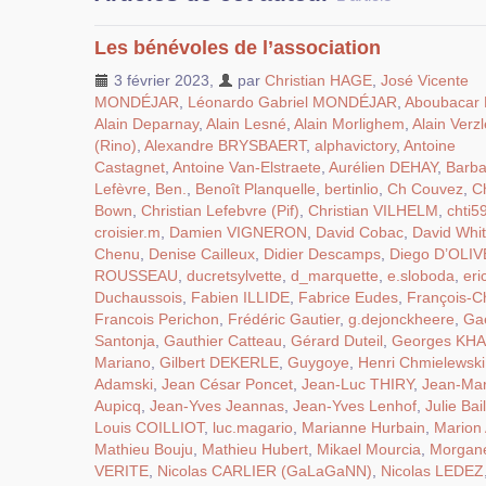
Les bénévoles de l’association
3 février 2023
,
par
Christian HAGE
,
José Vicente
MONDÉJAR
,
Léonardo Gabriel MONDÉJAR
,
Aboubacar
Alain Deparnay
,
Alain Lesné
,
Alain Morlighem
,
Alain Verzle
(Rino)
,
Alexandre BRYSBAERT
,
alphavictory
,
Antoine
Castagnet
,
Antoine Van-Elstraete
,
Aurélien DEHAY
,
Barba
Lefèvre
,
Ben.
,
Benoît Planquelle
,
bertinlio
,
Ch Couvez
,
Ch
Bown
,
Christian Lefebvre (Pif)
,
Christian VILHELM
,
chti5
croisier.m
,
Damien VIGNERON
,
David Cobac
,
David Whi
Chenu
,
Denise Cailleux
,
Didier Descamps
,
Diego D’OLI
ROUSSEAU
,
ducretsylvette
,
d_marquette
,
e.sloboda
,
eri
Duchaussois
,
Fabien ILLIDE
,
Fabrice Eudes
,
François-Ch
Francois Perichon
,
Frédéric Gautier
,
g.dejonckheere
,
Ga
Santonja
,
Gauthier Catteau
,
Gérard Duteil
,
Georges KH
Mariano
,
Gilbert DEKERLE
,
Guygoye
,
Henri Chmielewski
Adamski
,
Jean César Poncet
,
Jean-Luc THIRY
,
Jean-Ma
Aupicq
,
Jean-Yves Jeannas
,
Jean-Yves Lenhof
,
Julie Bail
Louis COILLIOT
,
luc.magario
,
Marianne Hurbain
,
Marion
Mathieu Bouju
,
Mathieu Hubert
,
Mikael Mourcia
,
Morgan
VERITE
,
Nicolas CARLIER (GaLaGaNN)
,
Nicolas LEDEZ