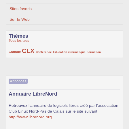
Sites favoris
Sur le Web
Thèmes
Tous les tags
CLX
222/1002
1002/1002
132/1002
119/1002
168/1002
Chtinux
Conférence
Education informatique
Formation
Annonces
Annuaire LibreNord
Retrouvez l’annuaire de logiciels libres créé par l’association
Club Linux Nord-Pas de Calais sur le site suivant
http://www.librenord.org