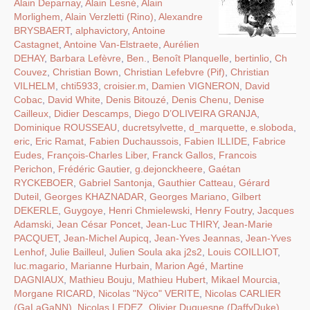
Alain Deparnay
,
Alain Lesné
,
Alain
Morlighem
,
Alain Verzletti (Rino)
,
Alexandre
BRYSBAERT
,
alphavictory
,
Antoine
Castagnet
,
Antoine Van-Elstraete
,
Aurélien
DEHAY
,
Barbara Lefèvre
,
Ben.
,
Benoît Planquelle
,
bertinlio
,
Ch
Couvez
,
Christian Bown
,
Christian Lefebvre (Pif)
,
Christian
VILHELM
,
chti5933
,
croisier.m
,
Damien VIGNERON
,
David
Cobac
,
David White
,
Denis Bitouzé
,
Denis Chenu
,
Denise
Cailleux
,
Didier Descamps
,
Diego D’OLIVEIRA GRANJA
,
Dominique ROUSSEAU
,
ducretsylvette
,
d_marquette
,
e.sloboda
,
eric
,
Eric Ramat
,
Fabien Duchaussois
,
Fabien ILLIDE
,
Fabrice
Eudes
,
François-Charles Liber
,
Franck Gallos
,
Francois
Perichon
,
Frédéric Gautier
,
g.dejonckheere
,
Gaétan
RYCKEBOER
,
Gabriel Santonja
,
Gauthier Catteau
,
Gérard
Duteil
,
Georges KHAZNADAR
,
Georges Mariano
,
Gilbert
DEKERLE
,
Guygoye
,
Henri Chmielewski
,
Henry Foutry
,
Jacques
Adamski
,
Jean César Poncet
,
Jean-Luc THIRY
,
Jean-Marie
PACQUET
,
Jean-Michel Aupicq
,
Jean-Yves Jeannas
,
Jean-Yves
Lenhof
,
Julie Bailleul
,
Julien Soula aka j2s2
,
Louis COILLIOT
,
luc.magario
,
Marianne Hurbain
,
Marion Agé
,
Martine
DAGNIAUX
,
Mathieu Bouju
,
Mathieu Hubert
,
Mikael Mourcia
,
Morgane RICARD
,
Nicolas "Nÿco" VERITE
,
Nicolas CARLIER
(GaLaGaNN)
,
Nicolas LEDEZ
,
Olivier Duquesne (DaffyDuke)
,