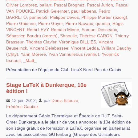
Olivier Lomprez
,
pallart
,
Pascal Brognez
,
Pascal Jurion
,
Pascal
VAN POUCKE
,
Patrick Gelernter
,
paul labbens
,
Pedro
BARRETO
,
pennel59
,
Philippe Devos
,
Philippe Mortier (bzorg)
,
Pierre Ghienne
,
Pierre Goyer
,
Pierre Ravaux
,
quentin
,
Régis
VINCENT
,
Rémi LEVY
,
Romain Minne
,
Samuel Desseaux
,
Sébastien Baudru (koreth)
,
Shnoulle
,
Thérèse CARON
,
Thierry
Brasseur
,
Thomas Clavier
,
Véronique DILLIES
,
Vincent
Beuselinck
,
Vincent Delebassee
,
Vincent Ledda
,
William Dauchy
(Chty)
,
Yann Morere
,
Yvan Vanhullebus (vanhu)
,
Yvonnick
Esnault
,
_Matt_
Présentation de l’équipe du Club LinuX Nord-Pas de Calais
Stage LaTeX à Dunkerque, 10e
édition !
13 juin 2012
,
par
Denis Bitouzé
,
Frédéric Gautier
Le département Génie Thermique et Énergie de l’IUT Saint-
Omer Dunkerque a le plaisir de vous annoncer la 10e édition de
son stage gratuit de formation à LaTeX, organisé en partenariat
avec les associations GUTenberg (Groupe des Utilisateurs