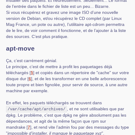
installer des paquets. Et heureusement. Seulement... Le format
de l’entrée dans le fichier de liste est un peu... Bizarre.
Si vous récupérez et gravez une image ISO d’une nouvelle
version de Debian, et/ou récupérez le CD complet (par Linux
Mag France, un pote ou autre), l’utilitaire apt-cdrom permettra
de le lire, de voir comment il fonctionne, et de l’ajouter à la liste
des sources. C’est plus pratique.
apt-move
Ça, c’est carrément génial.
Le principe, c’est de mettre à profit les paquetages déjà
téléchargés
[
5
]
et copiés dans un répertoire de "cache" sur votre
disque dur
[
6
]
, et de les transformer en une belle arborescence
toute propre et bien fignolée, pour servir de source, à une autre
machine par exemple.
En effet, les paquets téléchargés se trouvent dans
, et ne sont utilisables que par
/var/cache/apt/archives/
dpkg. Le problème, c’est que dpkg ne gère absolument pas les
dépendances, et agit de la même façon que rpm sur
mandrake
[
7
]
, et rend vite l’admin fou par des messages du type
"
impossible d’installer, il manque le paquetage xyz
".