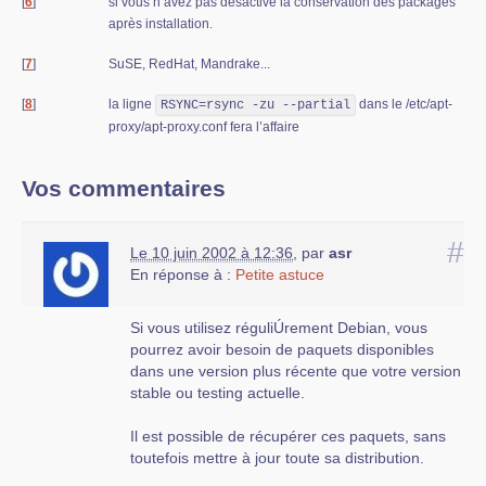
[
6
]
si vous n’avez pas désactivé la conservation des packages
après installation.
[
7
]
SuSE, RedHat, Mandrake...
[
8
]
la ligne
dans le /etc/apt-
RSYNC=rsync -zu --partial
proxy/apt-proxy.conf fera l’affaire
Vos commentaires
#
Le 10 juin 2002 à 12:36
,
par
asr
En réponse à :
Petite astuce
Si vous utilisez réguliÚrement Debian, vous
pourrez avoir besoin de paquets disponibles
dans une version plus récente que votre version
stable ou testing actuelle.
Il est possible de récupérer ces paquets, sans
toutefois mettre à jour toute sa distribution.