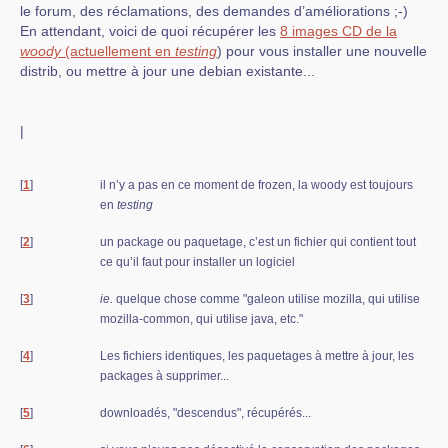
le forum, des réclamations, des demandes d’améliorations ;-)
En attendant, voici de quoi récupérer les
8 images CD de la
woody
(actuellement en
testing
) pour vous installer une nouvelle
distrib, ou mettre à jour une debian existante...
|
[
1
]
il n’y a pas en ce moment de frozen, la woody est toujours
en
testing
[
2
]
un package ou paquetage, c’est un fichier qui contient tout
ce qu’il faut pour installer un logiciel
[
3
]
ie.
quelque chose comme "galeon utilise mozilla, qui utilise
mozilla-common, qui utilise java, etc."
[
4
]
Les fichiers identiques, les paquetages à mettre à jour, les
packages à supprimer...
[
5
]
downloadés, "descendus", récupérés...