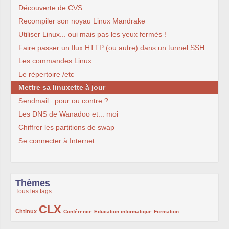
Découverte de CVS
Recompiler son noyau Linux Mandrake
Utiliser Linux... oui mais pas les yeux fermés !
Faire passer un flux HTTP (ou autre) dans un tunnel SSH
Les commandes Linux
Le répertoire /etc
Mettre sa linuxette à jour
Sendmail : pour ou contre ?
Les DNS de Wanadoo et... moi
Chiffrer les partitions de swap
Se connecter à Internet
Thèmes
Tous les tags
CLX
222/1002
1002/1002
132/1002
119/1002
168/1002
Chtinux
Conférence
Education informatique
Formation