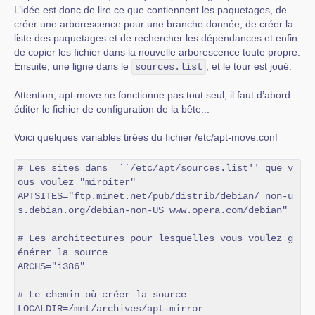
L’idée est donc de lire ce que contiennent les paquetages, de
créer une arborescence pour une branche donnée, de créer la
liste des paquetages et de rechercher les dépendances et enfin
de copier les fichier dans la nouvelle arborescence toute propre.
Ensuite, une ligne dans le
, et le tour est joué.
sources.list
Attention, apt-move ne fonctionne pas tout seul, il faut d’abord
éditer le fichier de configuration de la bête...
Voici quelques variables tirées du fichier /etc/apt-move.conf
# Les sites dans  ``/etc/apt/sources.list'' que v
ous voulez "miroiter"

APTSITES="ftp.minet.net/pub/distrib/debian/ non-u
s.debian.org/debian-non-US www.opera.com/debian"

# Les architectures pour lesquelles vous voulez g
énérer la source

ARCHS="i386"

# Le chemin où créer la source

LOCALDIR=/mnt/archives/apt-mirror
