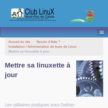
L’Association
Accueil du site
>
Besoin d’Aide ?
>
Installation / Administration de base de Linux
>
Nos Activités
Mettre sa linuxette à jour
Besoin d’Aide ?
Mettre sa linuxette à
Contact
jour
Les antennes
Espace membres
Les utilitaires pratiques sous Debian