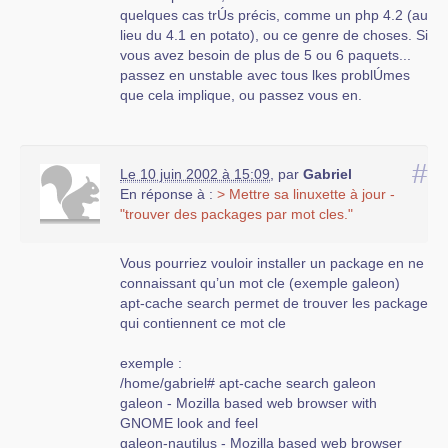
quelques cas trÚs précis, comme un php 4.2 (au
lieu du 4.1 en potato), ou ce genre de choses. Si
vous avez besoin de plus de 5 ou 6 paquets...
passez en unstable avec tous lkes problÚmes
que cela implique, ou passez vous en.
#
Le 10 juin 2002 à 15:09
,
par
Gabriel
En réponse à :
> Mettre sa linuxette à jour -
"trouver des packages par mot cles."
Vous pourriez vouloir installer un package en ne
connaissant qu’un mot cle (exemple galeon)
apt-cache search permet de trouver les package
qui contiennent ce mot cle
exemple :
/home/gabriel# apt-cache search galeon
galeon - Mozilla based web browser with
GNOME look and feel
galeon-nautilus - Mozilla based web browser