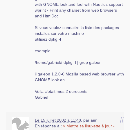
with GNOME look and feel with Nautilus support
wprint - Print any charset from web browsers
and HtmlDoc
Si vous voulez connaitre la liste des packages
installes sur votre machine
utilisez dpkg -l
exemple
/home/gabriel# dpkg -l | grep galeon
ii galeon 1.2.0-6 Mozilla based web browser with
GNOME look an
Voila c’etait mes 2 eurocents
Gabriel
#
Le 15 juillet 2002 à 11:48
,
par
asr
En réponse à :
> Mettre sa linuxette à jour -