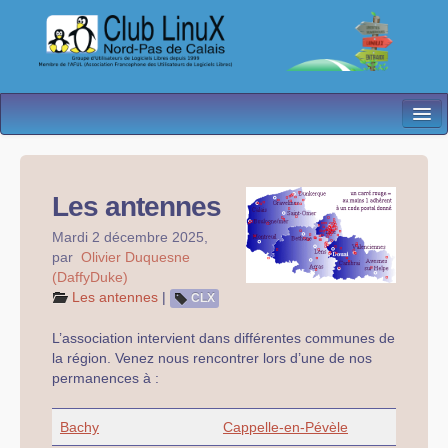
L’Association
Nos Activités
Les antennes
Besoin d’Aide ?
Mardi 2 décembre 2025
,
par
Olivier Duquesne
Contact
(DaffyDuke)
Les antennes
|
CLX
Les antennes
L’association intervient dans différentes communes de
Espace membres
la région. Venez nous rencontrer lors d’une de nos
permanences à :
Bachy
Cappelle-en-Pévèle