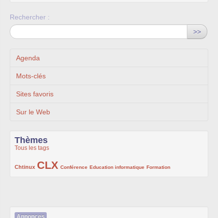
Rechercher :
>>
Agenda
Mots-clés
Sites favoris
Sur le Web
Thèmes
Tous les tags
CLX
222/1002
1002/1002
132/1002
119/1002
168/1002
Chtinux
Conférence
Education informatique
Formation
Annonces