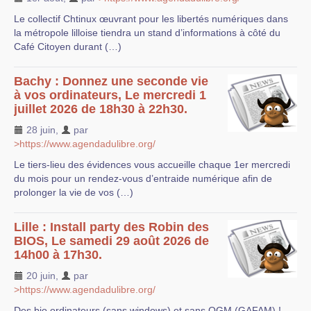
Le collectif Chtinux œuvrant pour les libertés numériques dans
la métropole lilloise tiendra un stand d’informations à côté du
Café Citoyen durant (…)
Bachy : Donnez une seconde vie
à vos ordinateurs, Le mercredi 1
juillet 2026 de 18h30 à 22h30.
28 juin
,
par
>https://www.agendadulibre.org/
Le tiers-lieu des évidences vous accueille chaque 1er mercredi
du mois pour un rendez-vous d’entraide numérique afin de
prolonger la vie de vos (…)
Lille : Install party des Robin des
BIOS, Le samedi 29 août 2026 de
14h00 à 17h30.
20 juin
,
par
>https://www.agendadulibre.org/
Des bio ordinateurs (sans windows) et sans OGM (GAFAM) !