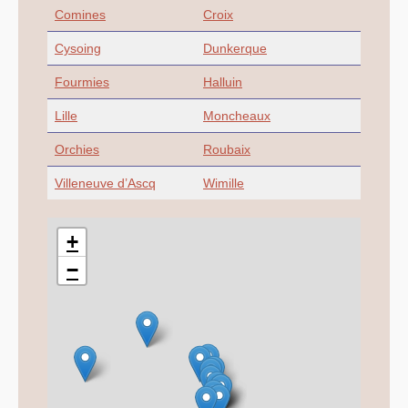
Comines
Croix
Cysoing
Dunkerque
Fourmies
Halluin
Lille
Moncheaux
Orchies
Roubaix
Villeneuve d’Ascq
Wimille
+
−