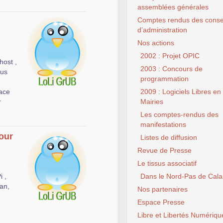
assemblées générales
Comptes rendus des conse
d’administration
Nos actions
2002 : Projet OPIC
host ,
2003 : Concours de
ous
programmation
ace
2009 : Logiciels Libres en
r
Mairies
Les comptes-rendus des
manifestations
pour
Listes de diffusion
Revue de Presse
Le tissus associatif
i ,
Dans le Nord-Pas de Cala
an,
Nos partenaires
Espace Presse
Libre et Libertés Numériqu