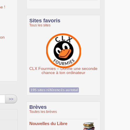
e !
Sites favoris
Tous les sites
ion
es – Donne une seconde
Association Éthiciel
e à ton ordinateur
195 sites référencés au total
>>
Brèves
Toutes les brèves
Nouvelles du Libre