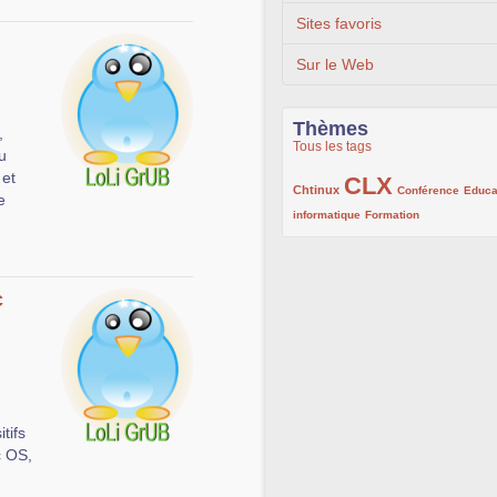
Sites favoris
Sur le Web
Thèmes
,
Tous les tags
u
 et
CLX
222/1002
1002/1002
132/1002
Chtinux
Conférence
Educa
e
119/1002
168/1002
informatique
Formation
c
tifs
c OS,