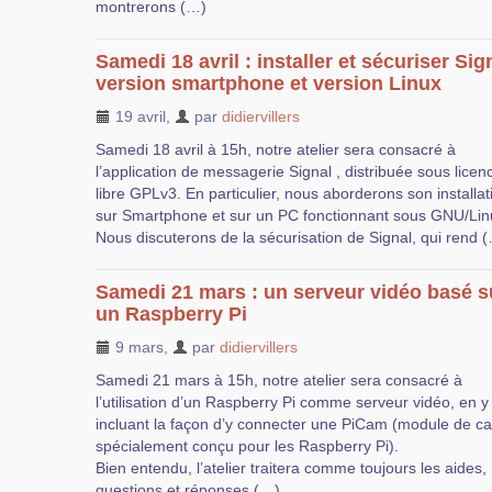
montrerons (…)
Samedi 18 avril : installer et sécuriser Sig
version smartphone et version Linux
19 avril
,
par
didiervillers
Samedi 18 avril à 15h, notre atelier sera consacré à
l’application de messagerie Signal , distribuée sous licen
libre GPLv3. En particulier, nous aborderons son installat
sur Smartphone et sur un PC fonctionnant sous GNU/Lin
Nous discuterons de la sécurisation de Signal, qui rend 
Samedi 21 mars : un serveur vidéo basé s
un Raspberry Pi
9 mars
,
par
didiervillers
Samedi 21 mars à 15h, notre atelier sera consacré à
l’utilisation d’un Raspberry Pi comme serveur vidéo, en y
incluant la façon d’y connecter une PiCam (module de c
spécialement conçu pour les Raspberry Pi).
Bien entendu, l’atelier traitera comme toujours les aides,
questions et réponses (…)