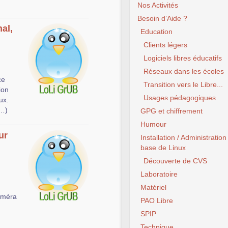
Nos Activités
Besoin d’Aide ?
nal,
Education
Clients légers
Logiciels libres éducatifs
Réseaux dans les écoles
ce
Transition vers le Libre...
ion
Usages pédagogiques
ux.
(…)
GPG et chiffrement
Humour
ur
Installation / Administration
base de Linux
Découverte de CVS
Laboratoire
Matériel
améra
PAO Libre
SPIP
Technique