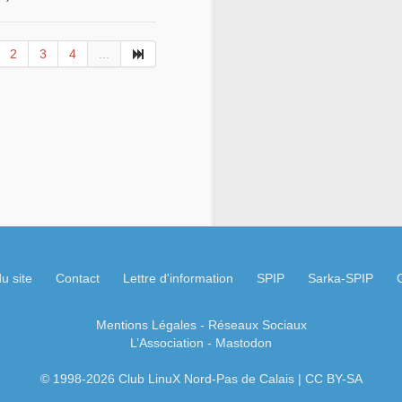
2
3
4
...
u site
Contact
Lettre d'information
SPIP
Sarka-SPIP
Mentions Légales
- Réseaux Sociaux
L’Association
-
Mastodon
© 1998-2026 Club LinuX Nord-Pas de Calais | CC BY-SA