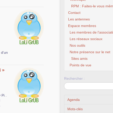
RPM : Faites-le vous mêm
Contact
Les antennes
Espace membres
Les membres de l’associat
Les réseaux sociaux
Nos outils
Notre présence sur le net
e d’un
Sites amis
CLX Fourmi
chanc
Points de vue
i »
Rechercher :
Pi .
Agenda
l
s
Mots-clés