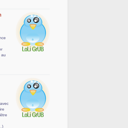
n
ance
er
r au
 avec
ire
 être
…)