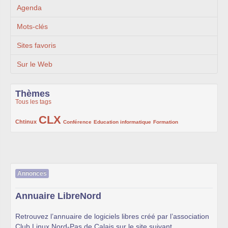
Agenda
Mots-clés
Sites favoris
Sur le Web
Thèmes
Tous les tags
CLX
222/1002
1002/1002
132/1002
119/1002
168/1002
Chtinux
Conférence
Education informatique
Formation
Annonces
Annuaire LibreNord
Retrouvez l’annuaire de logiciels libres créé par l’association
Club Linux Nord-Pas de Calais sur le site suivant