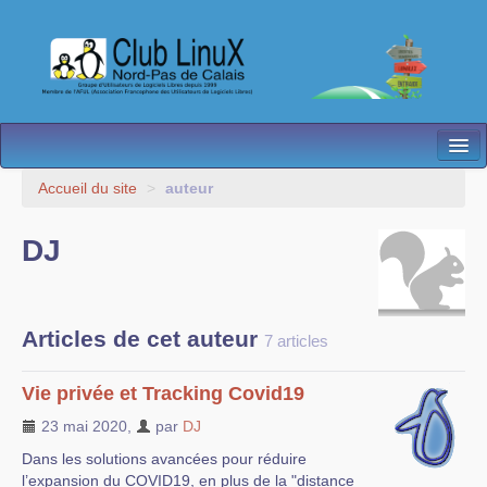
L’Association
Accueil du site
>
auteur
Nos Activités
DJ
Besoin d’Aide ?
Contact
Articles de cet auteur
7 articles
Les antennes
Vie privée et Tracking Covid19
Espace membres
23 mai 2020
,
par
DJ
Dans les solutions avancées pour réduire
l’expansion du COVID19, en plus de la "distance