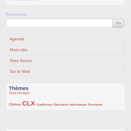
Rechercher :
>>
Agenda
Mots-clés
Sites favoris
Sur le Web
Thèmes
Tous les tags
CLX
222/1002
1002/1002
132/1002
119/1002
168/1002
Chtinux
Conférence
Education informatique
Formation