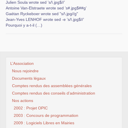
Julien Soula wrote sed ’s/\.jpg$//’
Antoine Van-Elstraete wrote sed ’s#.jpg$##g’
Gaétan Ryckeboer wrote sed "s/\.jpg//g"
Jean-Yves LENHOF wrote sed -e ’s/\.jpg$//’
Pourquoi y a-t-il (…)
L’Association
Nous rejoindre
Documents légaux
Comptes rendus des assemblées générales
Comptes rendus des conseils d’administration
Nos actions
2002 : Projet OPIC
2003 : Concours de programmation
2009 : Logiciels Libres en Mairies