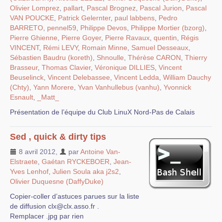
Olivier Lomprez
,
pallart
,
Pascal Brognez
,
Pascal Jurion
,
Pascal
VAN POUCKE
,
Patrick Gelernter
,
paul labbens
,
Pedro
BARRETO
,
pennel59
,
Philippe Devos
,
Philippe Mortier (bzorg)
,
Pierre Ghienne
,
Pierre Goyer
,
Pierre Ravaux
,
quentin
,
Régis
VINCENT
,
Rémi LEVY
,
Romain Minne
,
Samuel Desseaux
,
Sébastien Baudru (koreth)
,
Shnoulle
,
Thérèse CARON
,
Thierry
Brasseur
,
Thomas Clavier
,
Véronique DILLIES
,
Vincent
Beuselinck
,
Vincent Delebassee
,
Vincent Ledda
,
William Dauchy
(Chty)
,
Yann Morere
,
Yvan Vanhullebus (vanhu)
,
Yvonnick
Esnault
,
_Matt_
Présentation de l’équipe du Club LinuX Nord-Pas de Calais
Sed , quick & dirty tips
8 avril 2012
,
par
Antoine Van-
Elstraete
,
Gaétan RYCKEBOER
,
Jean-
Yves Lenhof
,
Julien Soula aka j2s2
,
Olivier Duquesne (DaffyDuke)
Copier-coller d’astuces parues sur la liste
de diffusion clx@clx.asso.fr .
Remplacer .jpg par rien