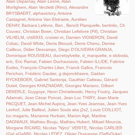
Alain Deparnay
,
Alain Lesné
,
Alain
Morlighem
,
Alain Verzletti (Rino)
,
Alexandre
BRYSBAERT
,
alphavictory
,
Antoine
Castagnet
,
Antoine Van-Elstraete
,
Aurélien
DEHAY
,
Barbara Lefèvre
,
Ben.
,
Benoît Planquelle
,
bertinlio
,
Ch
Couvez
,
Christian Bown
,
Christian Lefebvre (Pif)
,
Christian
VILHELM
,
chti5933
,
croisier.m
,
Damien VIGNERON
,
David
Cobac
,
David White
,
Denis Bitouzé
,
Denis Chenu
,
Denise
Cailleux
,
Didier Descamps
,
Diego D’OLIVEIRA GRANJA
,
Dominique ROUSSEAU
,
ducretsylvette
,
d_marquette
,
e.sloboda
,
eric
,
Eric Ramat
,
Fabien Duchaussois
,
Fabien ILLIDE
,
Fabrice
Eudes
,
François-Charles Liber
,
Franck Gallos
,
Francois
Perichon
,
Frédéric Gautier
,
g.dejonckheere
,
Gaétan
RYCKEBOER
,
Gabriel Santonja
,
Gauthier Catteau
,
Gérard
Duteil
,
Georges KHAZNADAR
,
Georges Mariano
,
Gilbert
DEKERLE
,
Guygoye
,
Henri Chmielewski
,
Henry Foutry
,
Jacques
Adamski
,
Jean César Poncet
,
Jean-Luc THIRY
,
Jean-Marie
PACQUET
,
Jean-Michel Aupicq
,
Jean-Yves Jeannas
,
Jean-Yves
Lenhof
,
Julie Bailleul
,
Julien Soula aka j2s2
,
Louis COILLIOT
,
luc.magario
,
Marianne Hurbain
,
Marion Agé
,
Martine
DAGNIAUX
,
Mathieu Bouju
,
Mathieu Hubert
,
Mikael Mourcia
,
Morgane RICARD
,
Nicolas "Nÿco" VERITE
,
Nicolas CARLIER
(GaLaGaNN)
,
Nicolas LEDEZ
,
Olivier Duquesne (DaffyDuke)
,