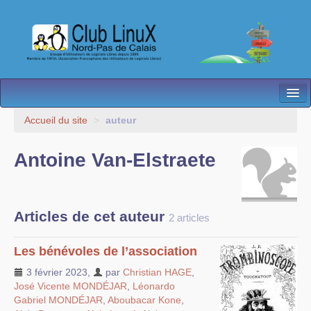
L’Association
Accueil du site
>
auteur
Nos Activités
Antoine Van-Elstraete
Besoin d’Aide ?
Contact
Articles de cet auteur
2 articles
Les antennes
Les bénévoles de l’association
Espace membres
3 février 2023
,
par
Christian HAGE
,
José Vicente MONDÉJAR
,
Léonardo
Gabriel MONDÉJAR
,
Aboubacar Kone
,