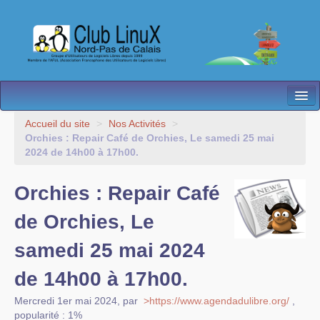
L’Association
Accueil du site
>
Nos Activités
>
Orchies : Repair Café de Orchies, Le samedi 25 mai
Nos Activités
2024 de 14h00 à 17h00.
Besoin d’Aide ?
Orchies : Repair Café
Contact
de Orchies, Le
Les antennes
samedi 25 mai 2024
Espace membres
de 14h00 à 17h00.
Mercredi 1er mai 2024
,
par
>https://www.agendadulibre.org/
,
popularité : 1%