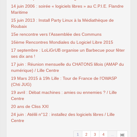
14 juin 2006 : soirée « logiciels libres » au C.P.I.E. Flandre
Maritime
15 juin 2013 : Install Party Linux à la Médiathèque de
Roubaix
15e rencontre vers l’Assemblée des Communs
16ème Rencontres Mondiales du Logiciel Libre 2015
17 septembre : LoLiGrUB organise un Barbecue pour fêter
ses dix ans !
17 juin : Réunion mensuelle du CHATONS lillois (AMAP du
numérique) / Lille Centre
19 Mars 2015 à 19h Lille : Tour de France de l’OWASP
(Chti JUG)
19 avril : Débat machines : amies ou ennemies ? / Lille
Centre
20 ans de Cliss XXI
24 juin : Atélili n°12 : installez des logiciels libres / Lille
Centre
1
2
3
4
...