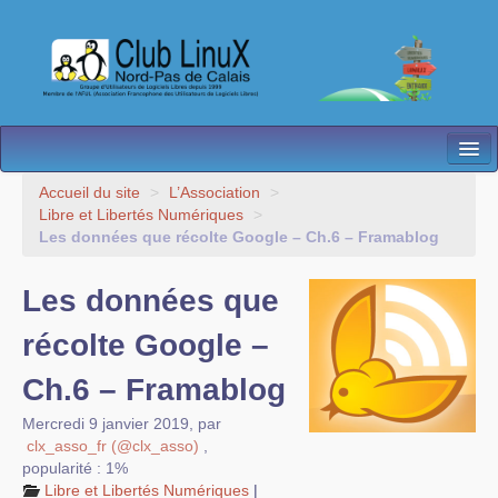
L’Association
Accueil du site
>
L’Association
>
Libre et Libertés Numériques
>
Nos Activités
Les données que récolte Google – Ch.6 – Framablog
Besoin d’Aide ?
Les données que
Contact
récolte Google –
Les antennes
Ch.6 – Framablog
Espace membres
Mercredi 9 janvier 2019
,
par
clx_asso_fr (@clx_asso)
,
popularité : 1%
Libre et Libertés Numériques
|