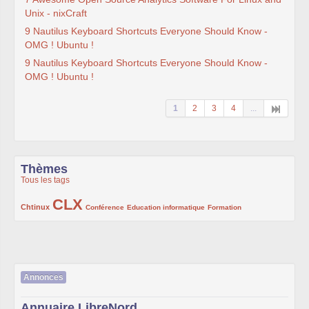
Unix - nixCraft
9 Nautilus Keyboard Shortcuts Everyone Should Know -
OMG ! Ubuntu !
9 Nautilus Keyboard Shortcuts Everyone Should Know -
OMG ! Ubuntu !
1
2
3
4
...
Thèmes
Tous les tags
CLX
222/1002
1002/1002
132/1002
119/1002
168/1002
Chtinux
Conférence
Education informatique
Formation
Annonces
Annuaire LibreNord