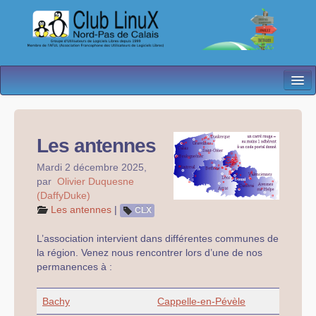
L’Association
Nos Activités
Les antennes
Besoin d’Aide ?
Mardi 2 décembre 2025
,
par
Olivier Duquesne
Contact
(DaffyDuke)
Les antennes
|
CLX
Les antennes
L’association intervient dans différentes communes de
Espace membres
la région. Venez nous rencontrer lors d’une de nos
permanences à :
Bachy
Cappelle-en-Pévèle