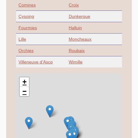
Comines
Croix
Cysoing
Dunkerque
Fourmies
Halluin
Lille
Moncheaux
Orchies
Roubaix
Villeneuve d’Ascq
Wimille
+
−