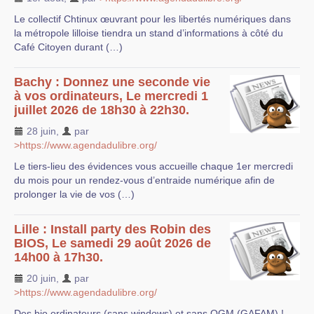
Le collectif Chtinux œuvrant pour les libertés numériques dans
la métropole lilloise tiendra un stand d’informations à côté du
Café Citoyen durant (…)
Bachy : Donnez une seconde vie
à vos ordinateurs, Le mercredi 1
juillet 2026 de 18h30 à 22h30.
28 juin
,
par
>https://www.agendadulibre.org/
Le tiers-lieu des évidences vous accueille chaque 1er mercredi
du mois pour un rendez-vous d’entraide numérique afin de
prolonger la vie de vos (…)
Lille : Install party des Robin des
BIOS, Le samedi 29 août 2026 de
14h00 à 17h30.
20 juin
,
par
>https://www.agendadulibre.org/
Des bio ordinateurs (sans windows) et sans OGM (GAFAM) !