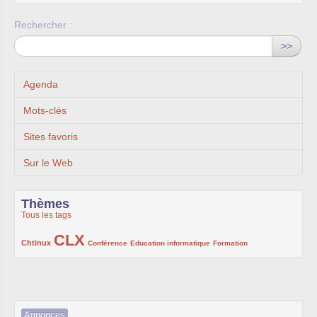
Rechercher :
>>
Agenda
Mots-clés
Sites favoris
Sur le Web
Thèmes
Tous les tags
CLX
222/1002
1002/1002
132/1002
119/1002
168/1002
Chtinux
Conférence
Education informatique
Formation
Annonces