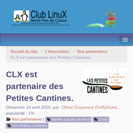
L’Association
Accueil du site
>
L’Association
>
Nos partenaires
>
CLX est partenaire des Petites Cantines.
Nos Activités
CLX est
Besoin d’Aide ?
partenaire des
Contact
Petites Cantines.
Les antennes
Dimanche 14 avril 2024
,
par
Olivier Duquesne (DaffyDuke)
,
Espace membres
popularité : 1%
Nos partenaires
|
Atelier Local-Low-Tech
Croix
Les Petites Cantines