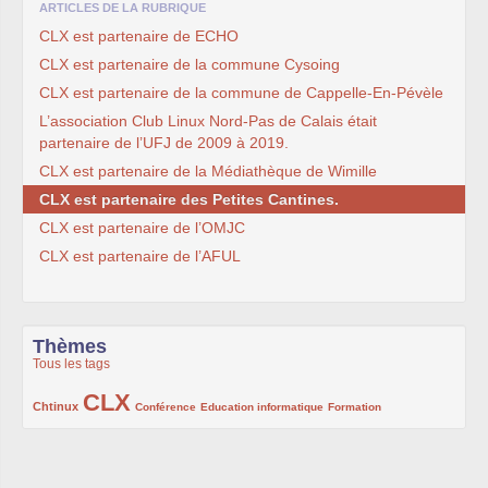
ARTICLES DE LA RUBRIQUE
CLX est partenaire de ECHO
CLX est partenaire de la commune Cysoing
CLX est partenaire de la commune de Cappelle-En-Pévèle
L’association Club Linux Nord-Pas de Calais était
partenaire de l’UFJ de 2009 à 2019.
CLX est partenaire de la Médiathèque de Wimille
CLX est partenaire des Petites Cantines.
CLX est partenaire de l’OMJC
CLX est partenaire de l’AFUL
Thèmes
Tous les tags
CLX
222/1002
1002/1002
132/1002
119/1002
168/1002
Chtinux
Conférence
Education informatique
Formation