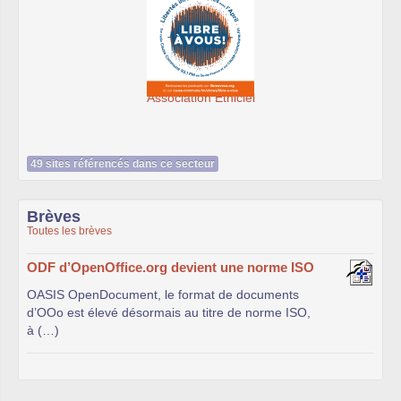
Association Éthiciel
SeenThi
49 sites référencés dans ce secteur
Brèves
Toutes les brèves
ODF d’OpenOffice.org devient une norme ISO
OASIS OpenDocument, le format de documents
d’OOo est élevé désormais au titre de norme ISO,
à (…)