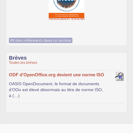
Association Éthiciel
SeenThi
49 sites référencés dans ce secteur
Brèves
Toutes les brèves
ODF d’OpenOffice.org devient une norme ISO
OASIS OpenDocument, le format de documents
d’OOo est élevé désormais au titre de norme ISO,
à (…)