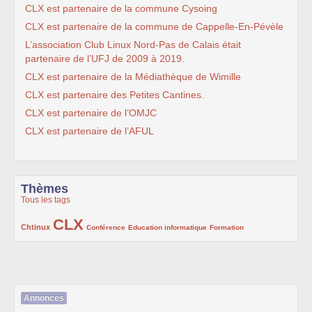
CLX est partenaire de la commune Cysoing
CLX est partenaire de la commune de Cappelle-En-Pévèle
L’association Club Linux Nord-Pas de Calais était
partenaire de l’UFJ de 2009 à 2019.
CLX est partenaire de la Médiathèque de Wimille
CLX est partenaire des Petites Cantines.
CLX est partenaire de l’OMJC
CLX est partenaire de l’AFUL
Thèmes
Tous les tags
CLX
222/1002
1002/1002
132/1002
119/1002
168/1002
Chtinux
Conférence
Education informatique
Formation
Annonces