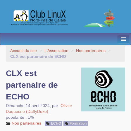
L’Association
Accueil du site
>
L’Association
>
Nos partenaires
>
CLX est partenaire de ECHO
Nos Activités
CLX est
Besoin d’Aide ?
partenaire de
Contact
ECHO
Les antennes
Dimanche 14 avril 2024
,
par
Olivier
Espace membres
Duquesne (DaffyDuke)
,
popularité : 1%
Nos partenaires
|
ECHO
Formation