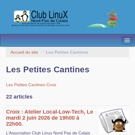
L’Association
Accueil du site
>
Les Petites Cantines
Nos Activités
Les Petites Cantines
Besoin d’Aide ?
Les Petites Cantines Croix
Contact
22 articles
Les antennes
Espace membres
Croix : Atelier Local-Low-Tech, Le
mardi 2 juin 2026 de 19h00 à
22h00.
L’Association Club Linux Nord Pas de Calais