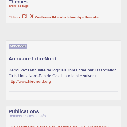
Thèmes
Tous les tags
CLX
222/1002
1002/1002
132/1002
119/1002
168/1002
Chtinux
Conférence
Education informatique
Formation
Annonces
Annuaire LibreNord
Retrouvez l’annuaire de logiciels libres créé par l’association
Club Linux Nord-Pas de Calais sur le site suivant
http://www.librenord.org
Publications
Derniers articles publiés
Lille : Numérique libre à la Braderie de Lille, Du samedi 5