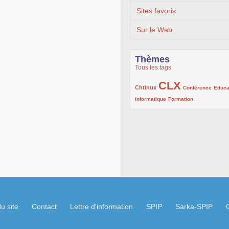
Sites favoris
Sur le Web
Thèmes
Tous les tags
CLX
222/1002
1002/1002
132/1002
Chtinux
Conférence
Educa
119/1002
168/1002
informatique
Formation
u site
Contact
Lettre d'information
SPIP
Sarka-SPIP