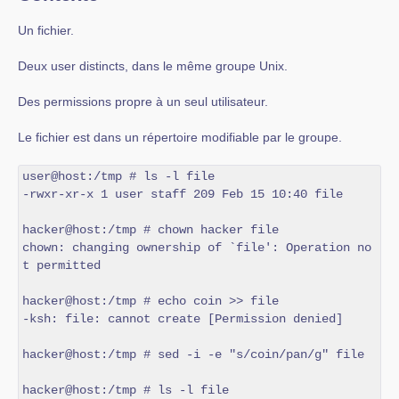
Un fichier.
Deux user distincts, dans le même groupe Unix.
Des permissions propre à un seul utilisateur.
Le fichier est dans un répertoire modifiable par le groupe.
user@host:/tmp # ls -l file

-rwxr-xr-x 1 user staff 209 Feb 15 10:40 file

hacker@host:/tmp # chown hacker file

chown: changing ownership of `file': Operation no
t permitted

hacker@host:/tmp # echo coin >> file

-ksh: file: cannot create [Permission denied]

hacker@host:/tmp # sed -i -e "s/coin/pan/g" file

hacker@host:/tmp # ls -l file
