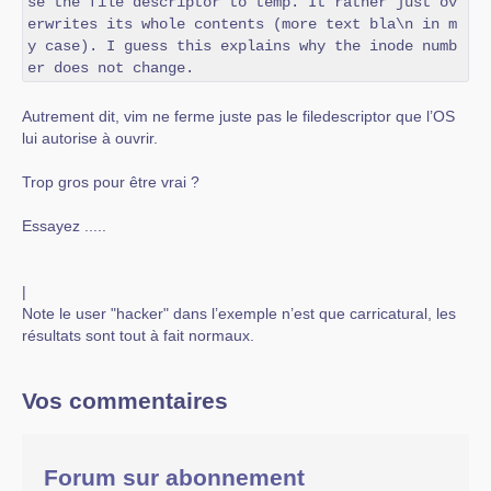
se the file descriptor to temp. It rather just ov
erwrites its whole contents (more text bla\n in m
y case). I guess this explains why the inode numb
er does not change.
Autrement dit, vim ne ferme juste pas le filedescriptor que l’OS
lui autorise à ouvrir.
Trop gros pour être vrai ?
Essayez .....
|
Note le user "hacker" dans l’exemple n’est que carricatural, les
résultats sont tout à fait normaux.
Vos commentaires
Forum sur abonnement