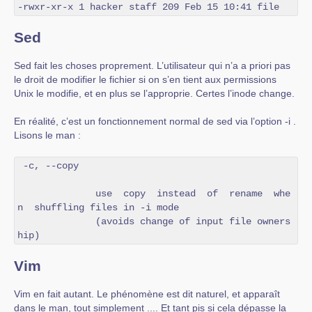
-rwxr-xr-x 1 hacker staff 209 Feb 15 10:41 file
Sed
Sed fait les choses proprement. L’utilisateur qui n’a a priori pas
le droit de modifier le fichier si on s’en tient aux permissions
Unix le modifie, et en plus se l’approprie. Certes l’inode change.
En réalité, c’est un fonctionnement normal de sed via l’option -i .
Lisons le man :
 -c, --copy

              use  copy  instead  of  rename  whe
n  shuffling files in -i mode

              (avoids change of input file owners
hip) 
Vim
Vim en fait autant. Le phénomène est dit naturel, et apparaît
dans le man, tout simplement .... Et tant pis si cela dépasse la