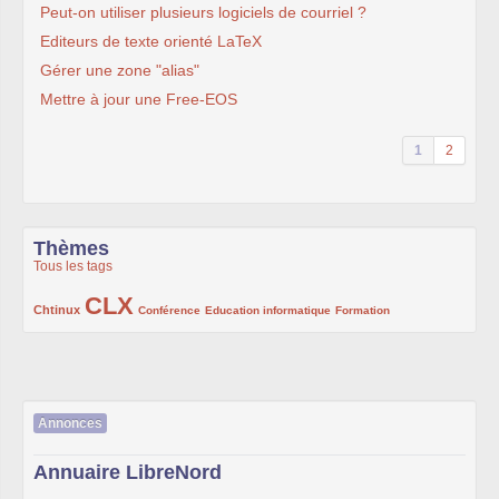
Peut-on utiliser plusieurs logiciels de courriel ?
Editeurs de texte orienté LaTeX
Gérer une zone "alias"
Mettre à jour une Free-EOS
1
2
Thèmes
Tous les tags
CLX
222/1002
1002/1002
132/1002
119/1002
168/1002
Chtinux
Conférence
Education informatique
Formation
Annonces
Annuaire LibreNord