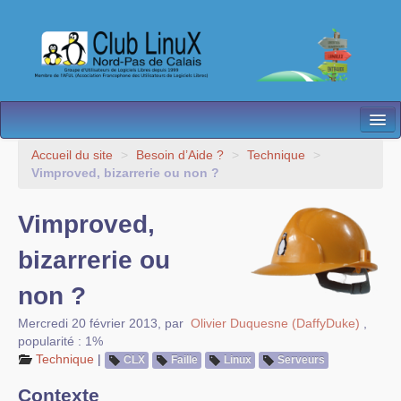
L’Association
Accueil du site
>
Besoin d’Aide ?
>
Technique
>
Vimproved, bizarrerie ou non ?
Nos Activités
Vimproved,
Besoin d’Aide ?
bizarrerie ou
Contact
non ?
Les antennes
Mercredi 20 février 2013
,
par
Olivier Duquesne (DaffyDuke)
,
Espace membres
popularité : 1%
Technique
|
CLX
Faille
Linux
Serveurs
Contexte