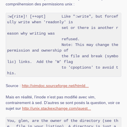
compréhension des permissions unix :
:w[rite]! [++opt]       Like ":write", but forcef
ully write when 'readonly' is

                        set or there is another r
eason why writing was

                        refused.

                        Note: This may change the 
permission and ownership of

                        the file and break (symbo
lic) links.  Add the 'W' flag

                        to 'cpoptions' to avoid t
his. 
Source :
http://vimdoc.sourceforge.net/htmld...
Mais en réalité, l’inode n’est pas modifié avec vim,
contrairement à sed. D’autres se sont posés la question, voir ce
sujet sur
http://unix.stackexchange.com/quest...
You, glen, are the owner of the directory (see th
e . file in your listing). A directory is just a 