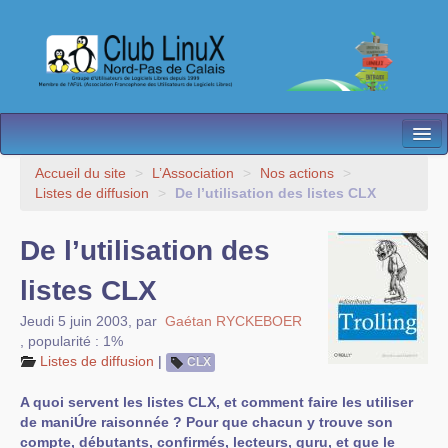
L’Association
Accueil du site
>
L’Association
>
Nos actions
>
Listes de diffusion
>
De l’utilisation des listes CLX
Nos Activités
De l’utilisation des
Besoin d’Aide ?
listes CLX
Contact
Jeudi 5 juin 2003
,
par
Gaétan RYCKEBOER
Les antennes
,
popularité : 1%
Listes de diffusion
|
CLX
Espace membres
A quoi servent les listes CLX, et comment faire les utiliser
de maniÚre raisonnée ? Pour que chacun y trouve son
compte, débutants, confirmés, lecteurs, guru, et que le