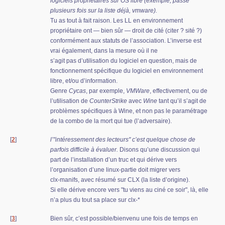
logiciels propriétaires sur OS libre (exemple, passé
plusieurs fois sur la liste déjà, vmware).
Tu as tout à fait raison. Les LL en environnement
propriétaire ont — bien sûr — droit de cité (citer ? sité ?)
conformément aux statuts de l’association. L’inverse est
vrai également, dans la mesure où il ne
s’agit pas d’utilisation du logiciel en question, mais de
fonctionnement spécifique du logiciel en environnement
libre, et/ou d’information.
Genre
Cycas
, par exemple,
VMWare
, effectivement, ou de
l’utilisation de
CounterStrike
avec
Wine
tant qu’il s’agit de
problèmes spécifiques à Wine, et non pas le paramétrage
de la combo de la mort qui tue (l’adversaire).
[
2
]
l’"intéressement des lecteurs" c’est quelque chose de
parfois difficile à évaluer.
Disons qu’une discussion qui
part de l’installation d’un truc et qui dérive vers
l’organisation d’une linux-partie doit migrer vers
clx-manifs, avec résumé sur CLX (la liste d’origine).
Si elle dérive encore vers "tu viens au ciné ce soir", là, elle
n’a plus du tout sa place sur clx-*
[
3
]
Bien sûr, c’est possible/bienvenu une fois de temps en