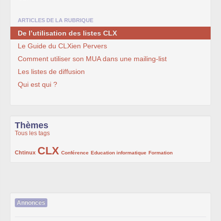
ARTICLES DE LA RUBRIQUE
De l’utilisation des listes CLX
Le Guide du CLXien Pervers
Comment utiliser son MUA dans une mailing-list
Les listes de diffusion
Qui est qui ?
Thèmes
Tous les tags
CLX
222/1002
1002/1002
132/1002
119/1002
168/1002
Chtinux
Conférence
Education informatique
Formation
Annonces