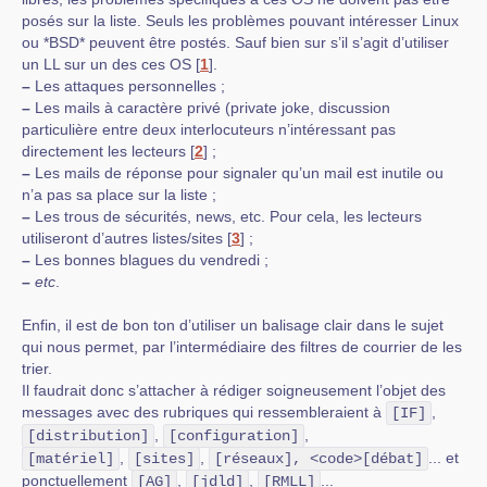
posés sur la liste. Seuls les problèmes pouvant intéresser Linux
ou *BSD* peuvent être postés. Sauf bien sur s’il s’agit d’utiliser
un LL sur un des ces OS
[
1
]
.
–
Les attaques personnelles ;
–
Les mails à caractère privé (private joke, discussion
particulière entre deux interlocuteurs n’intéressant pas
directement les lecteurs
[
2
]
;
–
Les mails de réponse pour signaler qu’un mail est inutile ou
n’a pas sa place sur la liste ;
–
Les trous de sécurités, news, etc. Pour cela, les lecteurs
utiliseront d’autres listes/sites
[
3
]
;
–
Les bonnes blagues du vendredi ;
–
etc
.
Enfin, il est de bon ton d’utiliser un balisage clair dans le sujet
qui nous permet, par l’intermédiaire des filtres de courrier de les
trier.
Il faudrait donc s’attacher à rédiger soigneusement l’objet des
messages avec des rubriques qui ressembleraient à
,
[IF]
,
,
[distribution]
[configuration]
,
,
... et
[matériel]
[sites]
[réseaux], <code>[débat]
ponctuellement
,
,
...
[AG]
[jdld]
[RMLL]