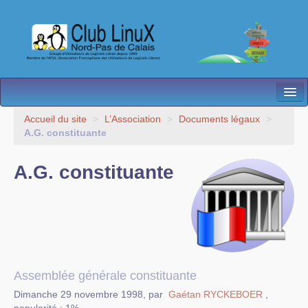
L’Association
Accueil du site
>
L’Association
>
Documents légaux
>
A.G. constituante
Nos Activités
A.G. constituante
Besoin d’Aide ?
Contact
Les antennes
Espace membres
Assemblée générale constituante
Dimanche 29 novembre 1998
,
par
Gaétan RYCKEBOER
,