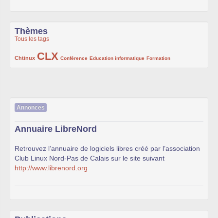
Thèmes
Tous les tags
CLX
222/1002
1002/1002
132/1002
119/1002
168/1002
Chtinux
Conférence
Education informatique
Formation
Annonces
Annuaire LibreNord
Retrouvez l’annuaire de logiciels libres créé par l’association
Club Linux Nord-Pas de Calais sur le site suivant
http://www.librenord.org