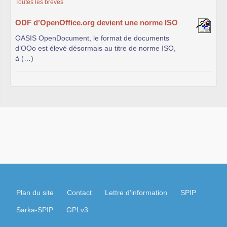
Toutes les brèves
ODF d’OpenOffice.org devient une norme ISO
OASIS OpenDocument, le format de documents
d’OOo est élevé désormais au titre de norme ISO,
à (…)
Plan du site
Contact
Lettre d'information
SPIP
Sarka-SPIP
GPLv3