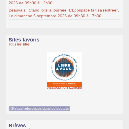
2026 de 09h00 à 12h00.
Beauvais : Stand lors la journée "L’Ecospace fait sa rentrée",
Le dimanche 6 septembre 2026 de 09h30 à 17h30.
Sites favoris
Tous les sites
 Éthiciel
SeenThis - clx_asso_f
49 sites référencés dans ce secteur
Brèves