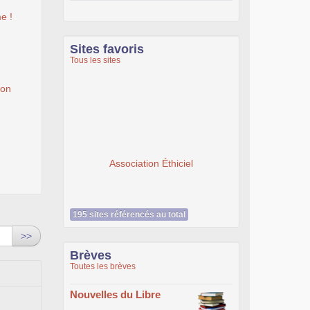
e !
Sites favoris
Tous les sites
ion
Association Éthiciel
195 sites référencés au total
>>
Brèves
Toutes les brèves
Nouvelles du Libre