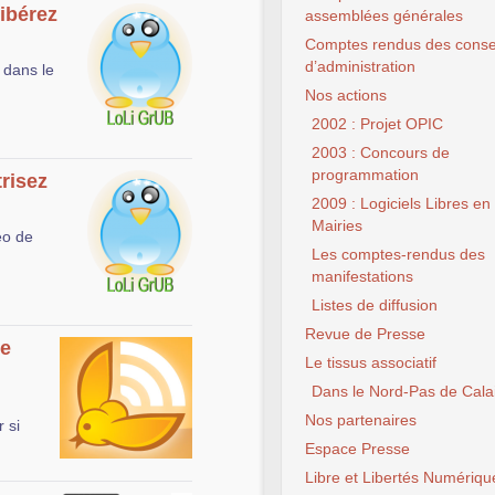
ibérez
assemblées générales
Comptes rendus des conse
d’administration
 dans le
Nos actions
2002 : Projet OPIC
2003 : Concours de
programmation
risez
2009 : Logiciels Libres en
Mairies
éo de
Les comptes-rendus des
manifestations
Listes de diffusion
Revue de Presse
ne
Le tissus associatif
Dans le Nord-Pas de Cala
Nos partenaires
 si
Espace Presse
Libre et Libertés Numériqu