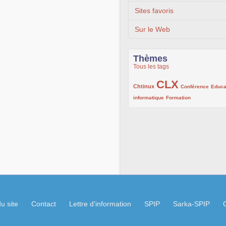
Sites favoris
Sur le Web
Thèmes
Tous les tags
CLX
222/1002
1002/1002
132/1002
Chtinux
Conférence
Educa
119/1002
168/1002
informatique
Formation
u site
Contact
Lettre d'information
SPIP
Sarka-SPIP