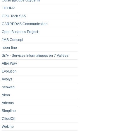
Odiso (groupe Oxygem)
TICOPP
GPU-Tech SAS
CARREDAS Communication
Open Business Project
JMB Concept
néon-line
Si7v - Services Informatiques en 7 Vallées
Alter Way
Evolution
Avolys
neoweb
Akao
Adexos
Simpline
ClissXXI
Wokine