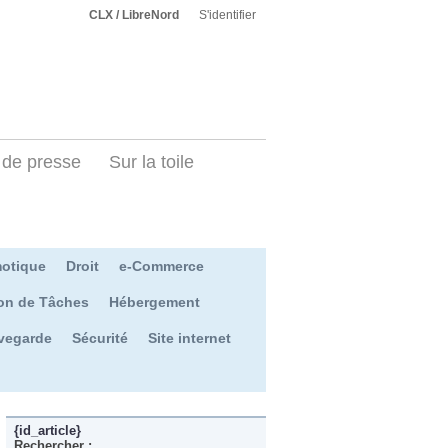
CLX / LibreNord
S'identifier
de presse
Sur la toile
otique
Droit
e-Commerce
on de Tâches
Hébergement
vegarde
Sécurité
Site internet
{id_article}
Rechercher :