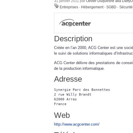
31 janvier 2011 par
Olivier Duquesne aka Daffy
Entreprises
-
Hébergement
-
SGBD
-
Sécurité
Description
Créée en l’an 2000, ACG Center est une socié
le suivi de solutions informatiques d’Infrastruc
ACG Center délivre des prestations de conseil, 
de la production informatique.
Adresse
Synergie Parc des Bonnettes

2 rue Willy Brandt

62000 Arras

Web
http://www.acgcenter.com/