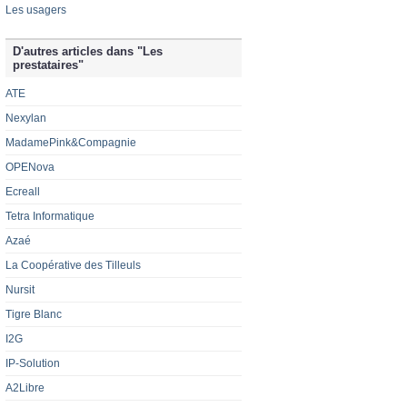
Les usagers
D'autres articles dans "Les
prestataires"
ATE
Nexylan
MadamePink&Compagnie
OPENova
Ecreall
Tetra Informatique
Azaé
La Coopérative des Tilleuls
Nursit
Tigre Blanc
I2G
IP-Solution
A2Libre