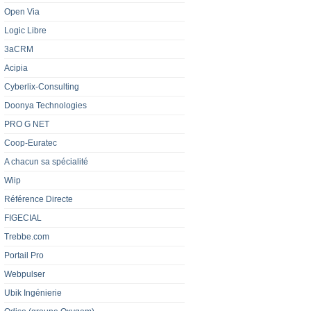
Open Via
Logic Libre
3aCRM
Acipia
Cyberlix-Consulting
Doonya Technologies
PRO G NET
Coop-Euratec
A chacun sa spécialité
Wiip
Référence Directe
FIGECIAL
Trebbe.com
Portail Pro
Webpulser
Ubik Ingénierie