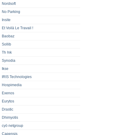
Nordsoft
No Parking
Insite
Et Voilà Le Travail !
Baobaz
Sollib
Th !nk
Synodia
Ikse
IRIS Technologies
Hospimedia
Exenos
Eurytos
Drastic
Dhimyotis
cyö netgroup
Capensis