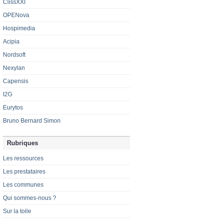
ClissXXI
OPENova
Hospimedia
Acipia
Nordsoft
Nexylan
Capensis
I2G
Eurytos
Bruno Bernard Simon
Rubriques
Les ressources
Les prestataires
Les communes
Qui sommes-nous ?
Sur la toile