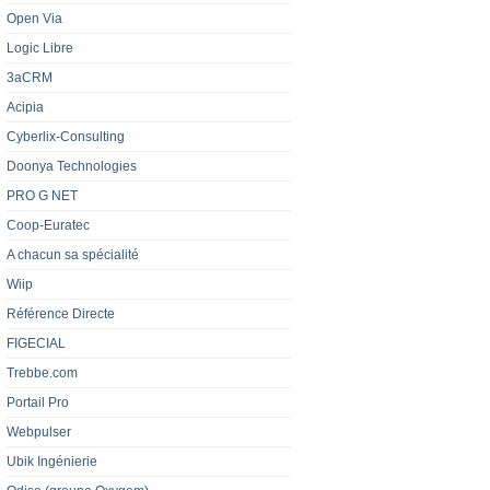
Open Via
Logic Libre
3aCRM
Acipia
Cyberlix-Consulting
Doonya Technologies
PRO G NET
Coop-Euratec
A chacun sa spécialité
Wiip
Référence Directe
FIGECIAL
Trebbe.com
Portail Pro
Webpulser
Ubik Ingénierie