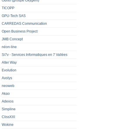
Odiso (groupe Oxygem)
TICOPP
GPU-Tech SAS
CARREDAS Communication
Open Business Project
JMB Concept
néon-line
Si7v - Services Informatiques en 7 Vallées
Alter Way
Evolution
Avolys
neoweb
Akao
Adexos
Simpline
ClissXXI
Wokine