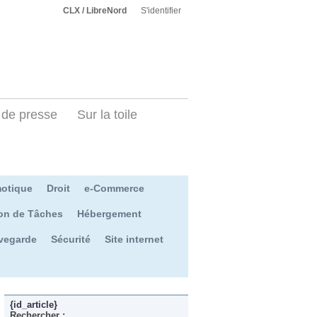
CLX / LibreNord
S'identifier
de presse
Sur la toile
otique
Droit
e-Commerce
on de Tâches
Hébergement
vegarde
Sécurité
Site internet
{id_article}
Rechercher :