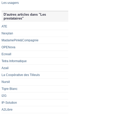
Les usagers
D'autres articles dans "Les
prestataires"
ATE
Nexylan
MadamePink&Compagnie
OPENova
Ecreall
Tetra Informatique
Azaé
La Coopérative des Tilleuls
Nursit
Tigre Blanc
I2G
IP-Solution
A2Libre