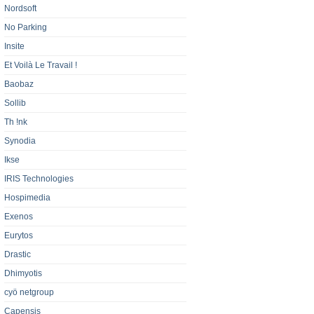
Nordsoft
No Parking
Insite
Et Voilà Le Travail !
Baobaz
Sollib
Th !nk
Synodia
Ikse
IRIS Technologies
Hospimedia
Exenos
Eurytos
Drastic
Dhimyotis
cyö netgroup
Capensis