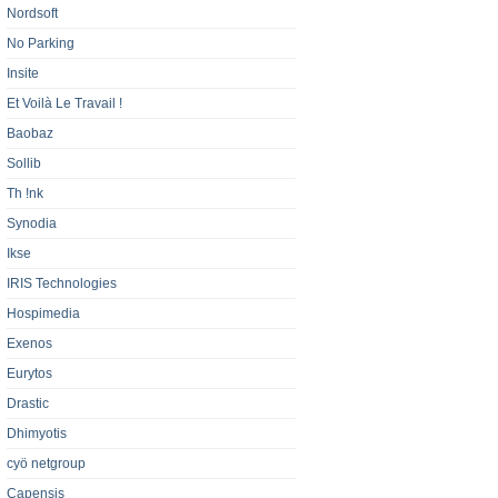
Nordsoft
No Parking
Insite
Et Voilà Le Travail !
Baobaz
Sollib
Th !nk
Synodia
Ikse
IRIS Technologies
Hospimedia
Exenos
Eurytos
Drastic
Dhimyotis
cyö netgroup
Capensis