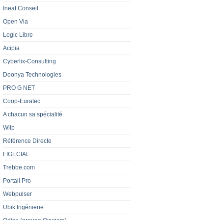
Ineat Conseil
Open Via
Logic Libre
Acipia
Cyberlix-Consulting
Doonya Technologies
PRO G NET
Coop-Euratec
A chacun sa spécialité
Wiip
Référence Directe
FIGECIAL
Trebbe.com
Portail Pro
Webpulser
Ubik Ingénierie