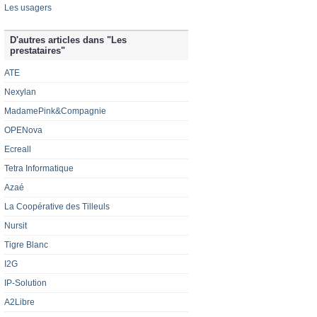
Les usagers
D'autres articles dans "Les
prestataires"
ATE
Nexylan
MadamePink&Compagnie
OPENova
Ecreall
Tetra Informatique
Azaé
La Coopérative des Tilleuls
Nursit
Tigre Blanc
I2G
IP-Solution
A2Libre