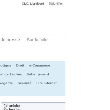
CLX / LibreNord
S'identifier
de presse
Sur la toile
otique
Droit
e-Commerce
on de Tâches
Hébergement
vegarde
Sécurité
Site internet
{id_article}
Rechercher :