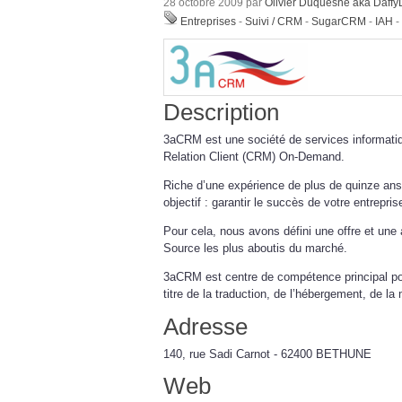
28 octobre 2009 par
Olivier Duquesne aka Daff
Entreprises
-
Suivi / CRM
-
SugarCRM
-
IAH
-
Description
3aCRM est une société de services informatiq
Relation Client (CRM) On-Demand.
Riche d’une expérience de plus de quinze an
objectif : garantir le succès de votre entrepris
Pour cela, nous avons défini une offre et un
Source les plus aboutis du marché.
3aCRM est centre de compétence principal pou
titre de la traduction, de l’hébergement, de la
Adresse
140, rue Sadi Carnot - 62400 BETHUNE
Web