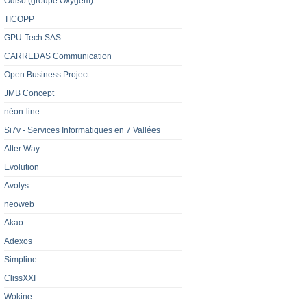
Odiso (groupe Oxygem)
TICOPP
GPU-Tech SAS
CARREDAS Communication
Open Business Project
JMB Concept
néon-line
Si7v - Services Informatiques en 7 Vallées
Alter Way
Evolution
Avolys
neoweb
Akao
Adexos
Simpline
ClissXXI
Wokine